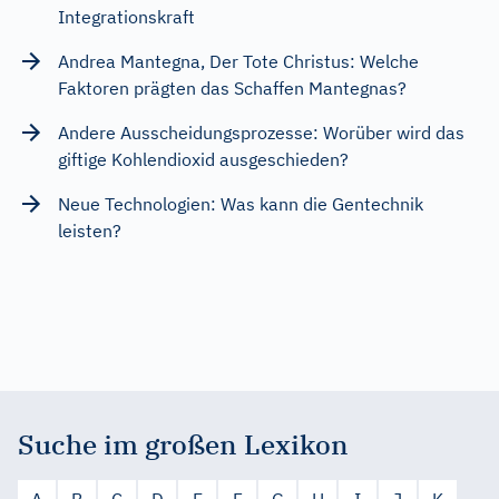
Integrationskraft
Andrea Mantegna, Der Tote Christus: Welche
Faktoren prägten das Schaffen Mantegnas?
Andere Ausscheidungsprozesse: Worüber wird das
giftige Kohlendioxid ausgeschieden?
Neue Technologien: Was kann die Gentechnik
leisten?
Suche im großen Lexikon
A
B
C
D
E
F
G
H
I
J
K