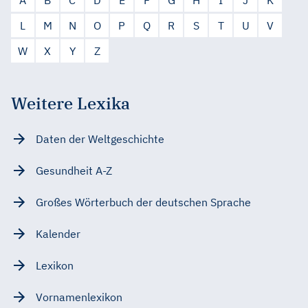
L
M
N
O
P
Q
R
S
T
U
V
W
X
Y
Z
Weitere Lexika
Daten der Weltgeschichte
Gesundheit A-Z
Großes Wörterbuch der deutschen Sprache
Kalender
Lexikon
Vornamenlexikon