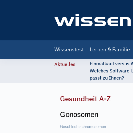
Main
Wissenstest
Lernen & Familie
navigation
Einmalkauf versus
Aktuelles
Welches Software-
passt zu Ihnen?
Gesundheit A-Z
Gonosomen
Geschlechtschromosomen