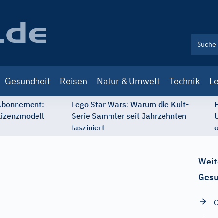
Gesundheit
Reisen
Natur & Umwelt
Technik
Le
 Abonnement:
Lego Star Wars: Warum die Kult-
E
Lizenzmodell
Serie Sammler seit Jahrzehnten
U
fasziniert
o
Weit
Gesu