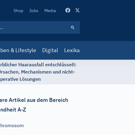
Secondary
Shop
Jobs
Media
Navigation
ben & Lifestyle
Digital
Lexika
rblicher Haarausfall entschlüsselt:
rsachen, Mechanismen und nicht-
perative Lösungen
ere Artikel aus dem Bereich
ndheit A-Z
Chromosom