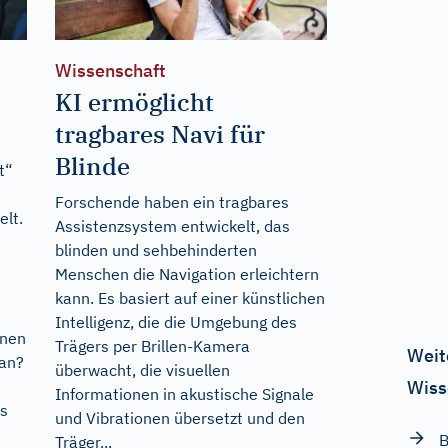
Wissenschaft
KI ermöglicht
tragbares Navi für
Blinde
t“
Forschende haben ein tragbares
elt.
Assistenzsystem entwickelt, das
blinden und sehbehinderten
Menschen die Navigation erleichtern
kann. Es basiert auf einer künstlichen
Intelligenz, die die Umgebung des
enen
Trägers per Brillen-Kamera
Weit
ran?
überwacht, die visuellen
Wiss
Informationen in akustische Signale
as
und Vibrationen übersetzt und den
B
Träger...