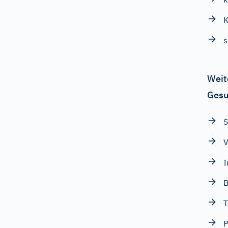
K
s
Weit
Gesu
S
V
I
B
T
P