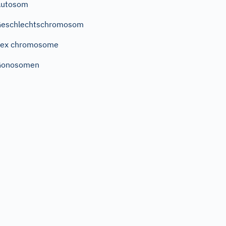
Autosom
Geschlechtschromosom
Sex chromosome
Gonosomen