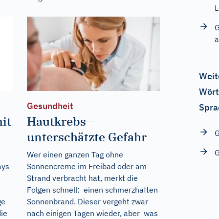
L
G
a
Weit
Wört
Gesundheit
Spra
it
Hautkrebs –
unterschätzte Gefahr
Wer einen ganzen Tag ohne
ays
Sonnencreme im Freibad oder am
Strand verbracht hat, merkt die
Folgen schnell: einen schmerzhaften
ge
Sonnenbrand. Dieser vergeht zwar
die
nach einigen Tagen wieder, aber was