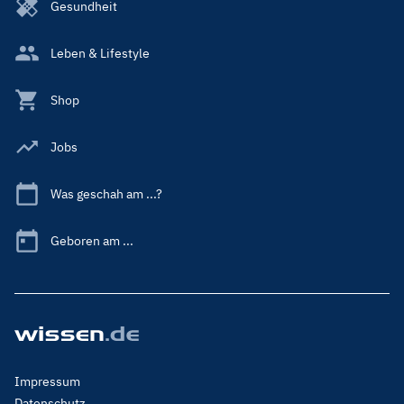
Gesundheit
Leben & Lifestyle
Shop
Jobs
Was geschah am ...?
Geboren am ...
Footer
Impressum
Menu
Datenschutz