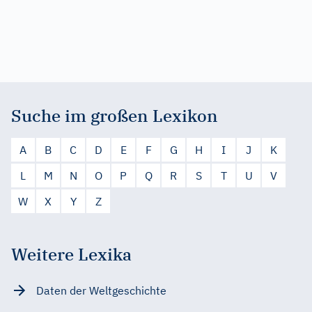
Suche im großen Lexikon
A
B
C
D
E
F
G
H
I
J
K
L
M
N
O
P
Q
R
S
T
U
V
W
X
Y
Z
Weitere Lexika
Daten der Weltgeschichte