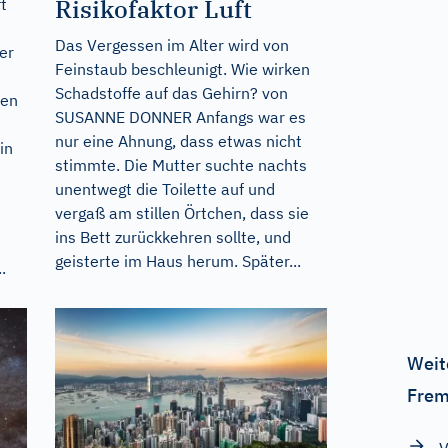
Risikofaktor Luft
t
Das Vergessen im Alter wird von
er
Feinstaub beschleunigt. Wie wirken
Schadstoffe auf das Gehirn? von
ren
SUSANNE DONNER Anfangs war es
nur eine Ahnung, dass etwas nicht
in
stimmte. Die Mutter suchte nachts
unentwegt die Toilette auf und
vergaß am stillen Örtchen, dass sie
e
ins Bett zurückkehren sollte, und
geisterte im Haus herum. Später...
.
Weit
Frem