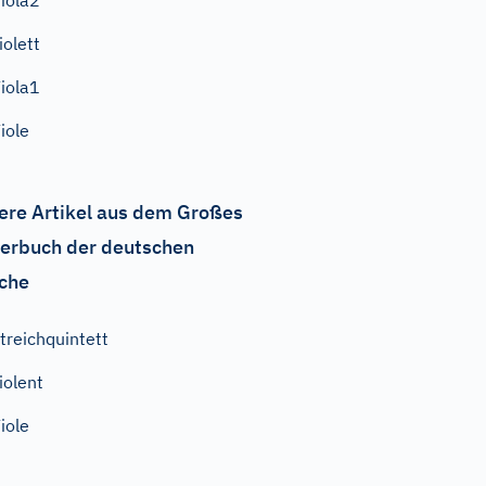
iola2
iolett
iola1
iole
ere Artikel aus dem Großes
erbuch der deutschen
che
treichquintett
iolent
iole