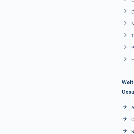
D
T
P
H
Weit
Gesu
A
C
S