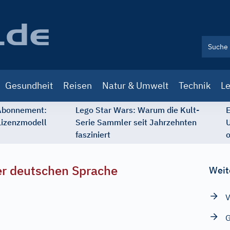
Gesundheit
Reisen
Natur & Umwelt
Technik
Le
 Abonnement:
Lego Star Wars: Warum die Kult-
E
Lizenzmodell
Serie Sammler seit Jahrzehnten
U
fasziniert
o
r deutschen Sprache
Weit
V
G