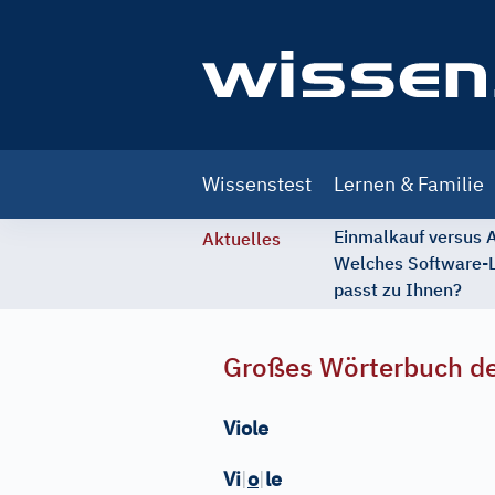
Main
Wissenstest
Lernen & Familie
navigation
Einmalkauf versus
Aktuelles
Welches Software-
passt zu Ihnen?
Großes Wörterbuch de
Viole
Vi
|
o
|
le