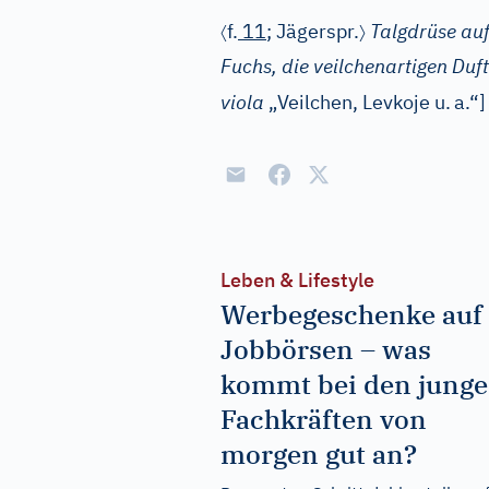
〈
〉
f.
11
; Jägerspr.
Talgdrüse au
Fuchs, die veilchenartigen Duf
viola
„Veilchen, Levkoje u.
a.“]
Leben & Lifestyle
Werbegeschenke auf
Jobbörsen – was
kommt bei den jung
Fachkräften von
morgen gut an?