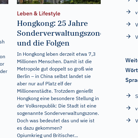
V
v
Leben & Lifestyle
Hongkong: 25 Jahre
V
Sonderverwaltungszone
V
und die Folgen
sh
In Hongkong leben derzeit etwa 7,3
von
Weit
Millionen Menschen. Damit ist die
or
Metropole gut doppelt so groß wie
Wört
 der
Berlin – in China selbst landet sie
Spra
aber nur auf Platz elf der
Millionenstädte. Trotzdem genießt
S
Hongkong eine besondere Stellung in
der Volksrepublik: Die Stadt ist eine
v
sogenannte Sonderverwaltungszone.
Doch was bedeutet das und wie ist
V
es dazu gekommen?
Opiumkrieg und Britischer...