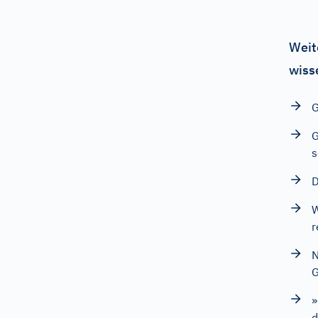
Weit
wiss
G
G
s
D
W
r
N
G
»
d