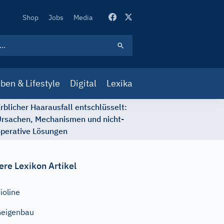
Secondary
Shop
Jobs
Media
Navigation
ben & Lifestyle
Digital
Lexika
rblicher Haarausfall entschlüsselt:
rsachen, Mechanismen und nicht-
perative Lösungen
ere Lexikon Artikel
ioline
eigenbau