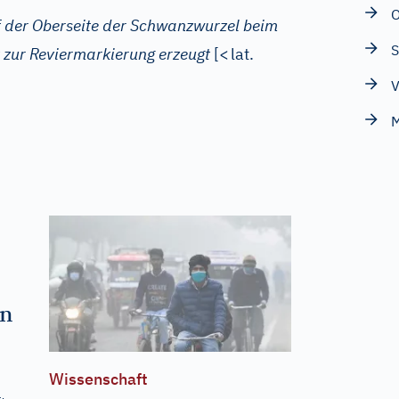
O
f der Oberseite der Schwanzwurzel beim
S
t zur Reviermarkierung erzeugt
[
<
lat.
V
M
en
Wissenschaft