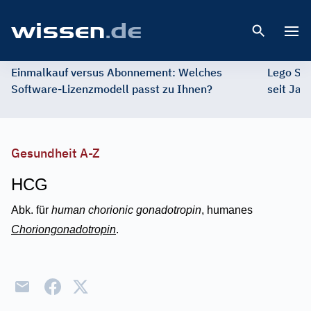
Open 
Einmalkauf versus Abonnement: Welches
Lego St
Software-Lizenzmodell passt zu Ihnen?
seit Jah
Gesundheit A-Z
HCG
Abk. für
human chorionic gonadotropin
, humanes
Choriongonadotropin
.