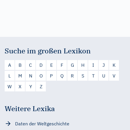
Suche im großen Lexikon
A
B
C
D
E
F
G
H
I
J
K
L
M
N
O
P
Q
R
S
T
U
V
W
X
Y
Z
Weitere Lexika
Daten der Weltgeschichte