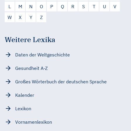
L
M
N
O
P
Q
R
S
T
U
V
W
X
Y
Z
Weitere Lexika
Daten der Weltgeschichte
Gesundheit A-Z
Großes Wörterbuch der deutschen Sprache
Kalender
Lexikon
Vornamenlexikon