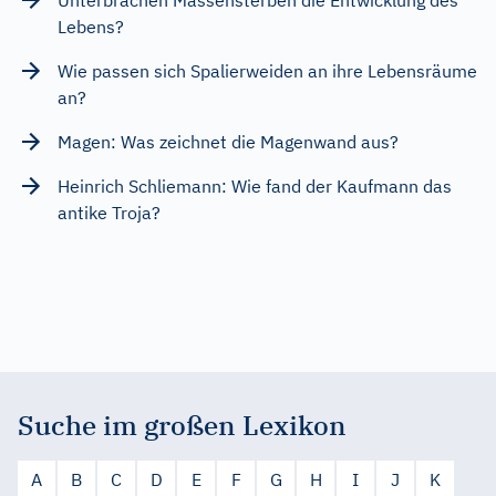
Lebens?
Wie passen sich Spalierweiden an ihre Lebensräume
an?
Magen: Was zeichnet die Magenwand aus?
Heinrich Schliemann: Wie fand der Kaufmann das
antike Troja?
Suche im großen Lexikon
A
B
C
D
E
F
G
H
I
J
K