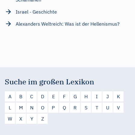
Israel - Geschichte
Alexanders Weltreich: Was ist der Hellenismus?
Suche im großen Lexikon
A
B
C
D
E
F
G
H
I
J
K
L
M
N
O
P
Q
R
S
T
U
V
W
X
Y
Z