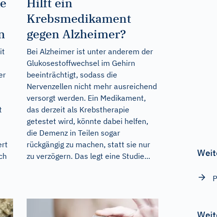
e
Hilft ein
Krebsmedikament
n
gegen Alzheimer?
it
Bei Alzheimer ist unter anderem der
Glukosestoffwechsel im Gehirn
er
beeinträchtigt, sodass die
Nervenzellen nicht mehr ausreichend
versorgt werden. Ein Medikament,
t
das derzeit als Krebstherapie
getestet wird, könnte dabei helfen,
s
die Demenz in Teilen sogar
ert
rückgängig zu machen, statt sie nur
Weit
ch
zu verzögern. Das legt eine Studie...
P
Weit