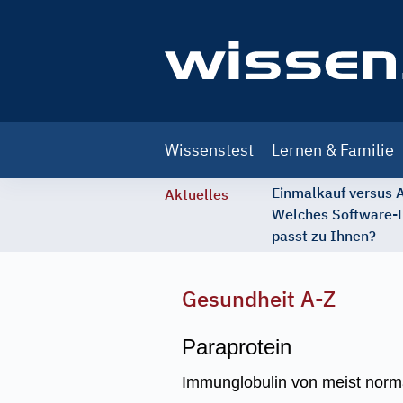
Main
Wissenstest
Lernen & Familie
navigation
Einmalkauf versus
Aktuelles
Welches Software-
passt zu Ihnen?
Gesundheit A-Z
Paraprotein
Immunglobulin von meist normal