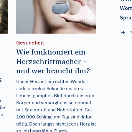
Wört
Spra
P
Gesundheit
-
Wie funktioniert ein
Herzschrittmacher –
und wer braucht ihn?
g
Unser Herz ist ein echtes Wunder:
Jede einzelne Sekunde unseres
Lebens pumpt es Blut durch unseren
r
Körper und versorgt uns so optimal
die
mit Sauerstoff und Nährstoffen. Gut
ne
100.000 Schläge am Tag sind dafür
e
nötig. Doch längst nicht jedes Herz ist
so leistungsfähig. Durch