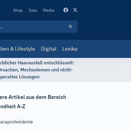
Secondary
Shop
Jobs
Media
Navigation
ben & Lifestyle
Digital
Lexika
rblicher Haarausfall entschlüsselt:
rsachen, Mechanismen und nicht-
perative Lösungen
ere Artikel aus dem Bereich
ndheit A-Z
araproteinämie