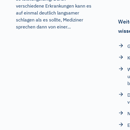
verschiedene Erkrankungen kann es
auf einmal deutlich langsamer
schlagen als es sollte, Mediziner
Weit
sprechen dann von einer...
wiss
G
K
W
u
b
D
v
N
E