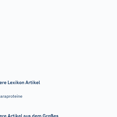
ere Lexikon Artikel
araproteine
ere Artikel aus dem Großes