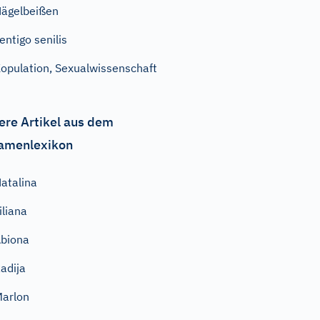
ägelbeißen
entigo senilis
opulation, Sexualwissenschaft
ere Artikel aus dem
amenlexikon
atalina
iliana
biona
adija
arlon