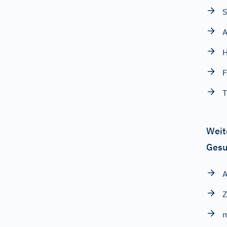
S
H
F
T
Weit
Gesu
A
Z
m