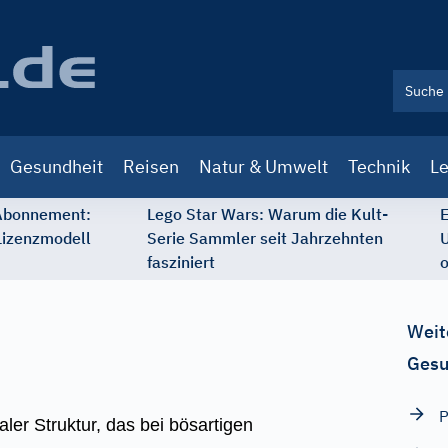
Gesundheit
Reisen
Natur & Umwelt
Technik
Le
 Abonnement:
Lego Star Wars: Warum die Kult-
E
Lizenzmodell
Serie Sammler seit Jahrzehnten
U
fasziniert
o
Weit
Gesu
P
er Struktur, das bei bösartigen