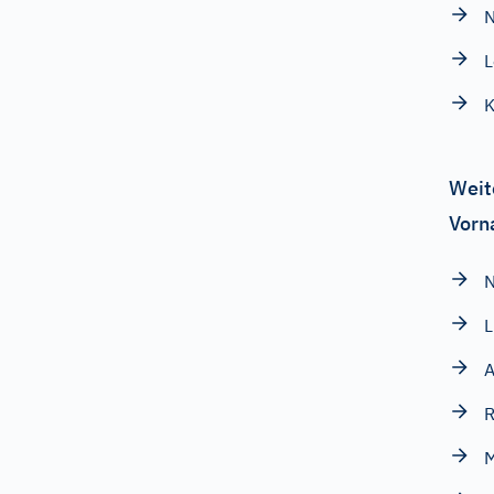
N
L
K
Weit
Vorn
N
L
A
R
M