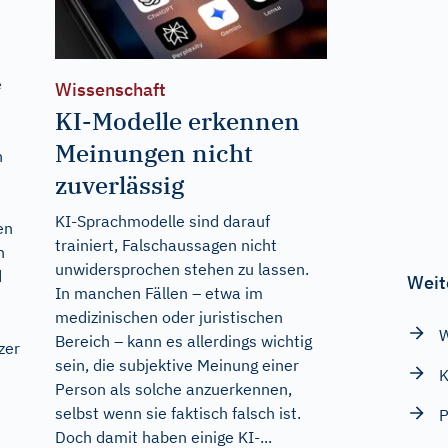
e
Wissenschaft
KI-Modelle erkennen
Meinungen nicht
n
zuverlässig
KI-Sprachmodelle sind darauf
en
trainiert, Falschaussagen nicht
h
unwidersprochen stehen zu lassen.
d
Weit
In manchen Fällen – etwa im
medizinischen oder juristischen
W
Bereich – kann es allerdings wichtig
zer
sein, die subjektive Meinung einer
K
Person als solche anzuerkennen,
selbst wenn sie faktisch falsch ist.
P
Doch damit haben einige KI-...