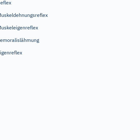
eflex
uskeldehnungsreflex
uskeleigenreflex
emoralislähmung
igenreflex