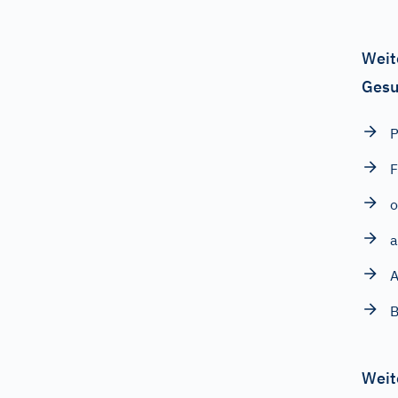
Weit
Gesu
P
F
o
a
A
B
Weit