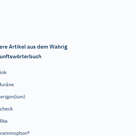
ere Artikel aus dem Wahrig
unftswörterbuch
link
Muräne
erigon(ium)
check
ika
Grammophon®