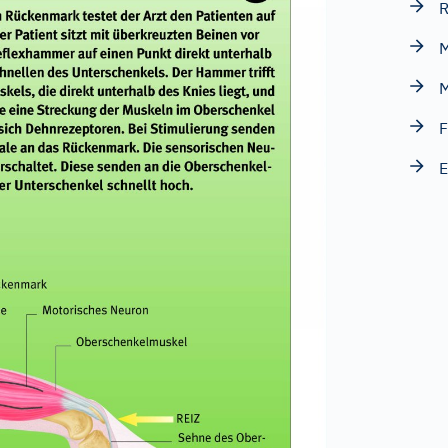
R
M
M
F
E