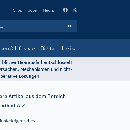
Secondary
Shop
Jobs
Media
Navigation
ben & Lifestyle
Digital
Lexika
rblicher Haarausfall entschlüsselt:
rsachen, Mechanismen und nicht-
perative Lösungen
ere Artikel aus dem Bereich
ndheit A-Z
uskeleigenreflex