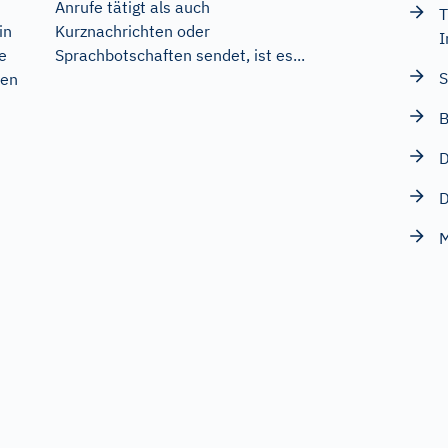
Anrufe tätigt als auch
T
Kurznachrichten oder
in
I
Sprachbotschaften sendet, ist es...
e
S
nen
B
D
D
M