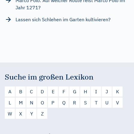
Marco Polo: Auf welcher Route reist Marco Polo im
Jahr 1271?
Lassen sich Schlehen im Garten kultivieren?
Suche im großen Lexikon
A
B
C
D
E
F
G
H
I
J
K
L
M
N
O
P
Q
R
S
T
U
V
W
X
Y
Z