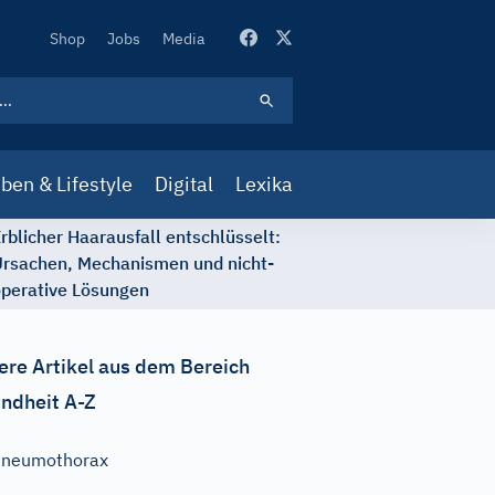
Secondary
Shop
Jobs
Media
Navigation
ben & Lifestyle
Digital
Lexika
rblicher Haarausfall entschlüsselt:
rsachen, Mechanismen und nicht-
perative Lösungen
ere Artikel aus dem Bereich
ndheit A-Z
Pneumothorax