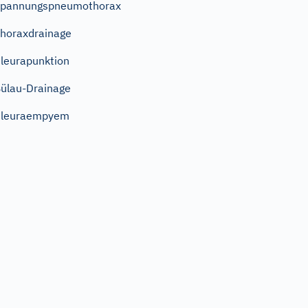
Spannungspneumothorax
horaxdrainage
leurapunktion
ülau-Drainage
Pleuraempyem