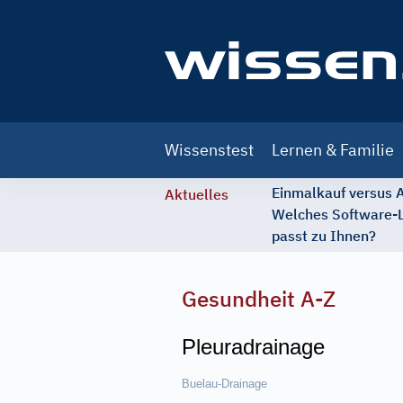
Main
Wissenstest
Lernen & Familie
navigation
Einmalkauf versus
Aktuelles
Welches Software-
passt zu Ihnen?
Gesundheit A-Z
Pleuradrainage
Buelau-Drainage