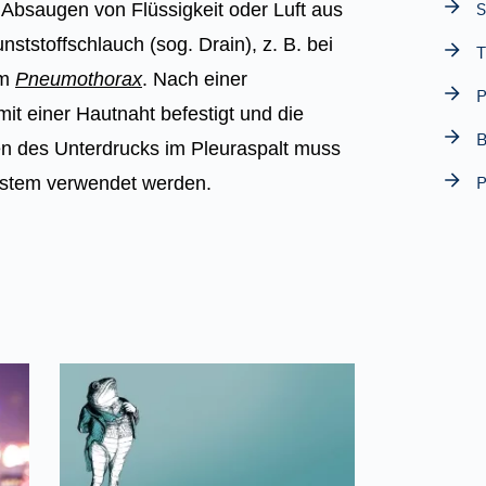
 Absaugen von Flüssigkeit oder Luft aus
tstoffschlauch (sog. Drain), z. B. bei
T
em
Pneumothorax
. Nach einer
P
mit einer Hautnaht befestigt und die
B
gen des Unterdrucks im Pleuraspalt muss
ystem verwendet werden.