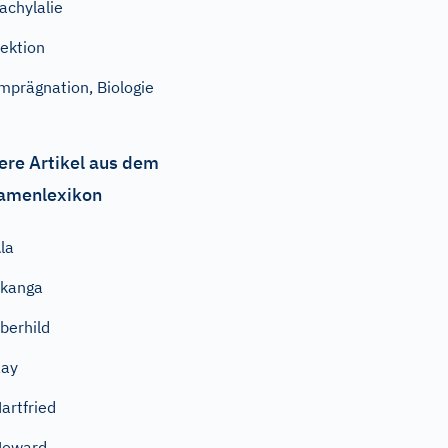
achylalie
ektion
mprägnation, Biologie
ere Artikel aus dem
amenlexikon
la
kanga
berhild
Ray
artfried
Howard