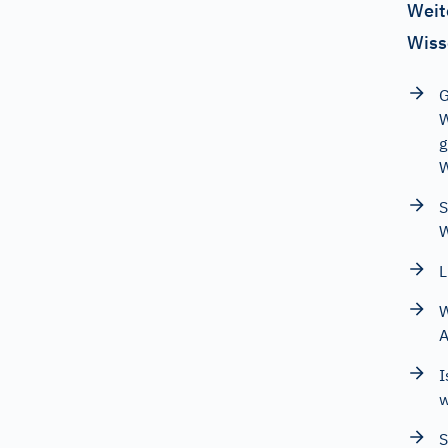
Weit
Wiss
G
W
g
W
S
W
L
W
A
I
w
S