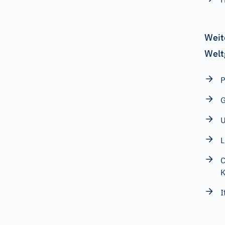
Weit
Welt
P
G
U
L
C
K
I