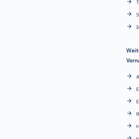
T
S
I
Weit
Vorn
A
E
E
H