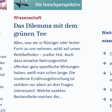
Wissenschaft
Das Dilemma mit dem
e
grünen Tee
Weit
wiss
Alles, was wir in flüssiger oder fester
Form zu uns nehmen, wirkt auf unser
O
Wohlbefinden – uralter Hut. Auch
arum
dass einzelne Nahrungsmittel
das
W
offenbar ganz spezifische Wirkungen
ch
haben, weiß man schon lange. Die
I
und
moderne Ernährungsforschung ist
e
seitdem vor allem an drei Fragen
zu
S
interessiert: Welche exakten
Bestandteile machen die...
an
W
er
E
025