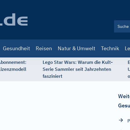
Gesundheit
Reisen
Natur & Umwelt
Technik
Le
 Abonnement:
Lego Star Wars: Warum die Kult-
E
Lizenzmodell
Serie Sammler seit Jahrzehnten
U
fasziniert
o
Weit
Gesu