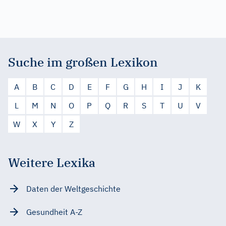
Suche im großen Lexikon
A
B
C
D
E
F
G
H
I
J
K
L
M
N
O
P
Q
R
S
T
U
V
W
X
Y
Z
Weitere Lexika
Daten der Weltgeschichte
Gesundheit A-Z