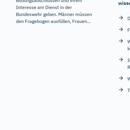
Bildungsabschlüssen und ihrem
wiss
Interesse am Dienst in der
Bundeswehr geben. Männer müssen
D
den Fragebogen ausfüllen, Frauen...
F
W
k
I
R
W
T