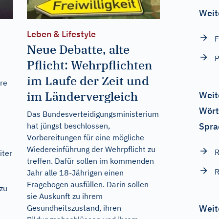
Weit
Leben & Lifestyle
F
Neue Debatte, alte
P
Pflicht: Wehrpflichten
im Laufe der Zeit und
hre
im Ländervergleich
Weit
Wört
Das Bundesverteidigungsministerium
Spra
hat jüngst beschlossen,
Vorbereitungen für eine mögliche
Wiedereinführung der Wehrpflicht zu
R
iter
treffen. Dafür sollen im kommenden
R
Jahr alle 18-Jährigen einen
Fragebogen ausfüllen. Darin sollen
zu
sie Auskunft zu ihrem
Weit
Gesundheitszustand, ihren