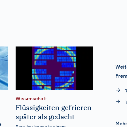
Weit
Frem
R
Wissenschaft
R
Flüssigkeiten gefrieren
später als gedacht
Mehr
?
Physiker haben in einem