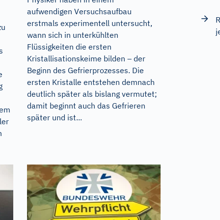
aufwendigen Versuchsaufbau
R
erstmals experimentell untersucht,
zu
j
wann sich in unterkühlten
Flüssigkeiten die ersten
s
Kristallisationskeime bilden – der
Beginn des Gefrierprozesses. Die
e
ersten Kristalle entstehen demnach
g
deutlich später als bislang vermutet;
damit beginnt auch das Gefrieren
rem
später und ist...
ler
n