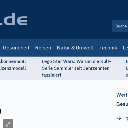
Gesundheit
Reisen
Natur & Umwelt
Technik
Le
 Abonnement:
Lego Star Wars: Warum die Kult-
E
Lizenzmodell
Serie Sammler seit Jahrzehnten
U
fasziniert
o
Weit
Gesu
g
R
Bild vergrößern