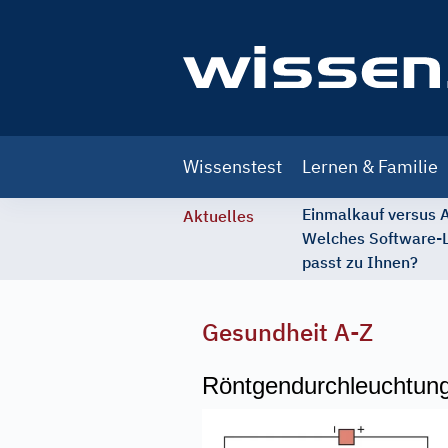
Main
Wissenstest
Lernen & Familie
navigation
Einmalkauf versus
Aktuelles
Welches Software-
passt zu Ihnen?
Gesundheit A-Z
Röntgendurchleuchtun
Image