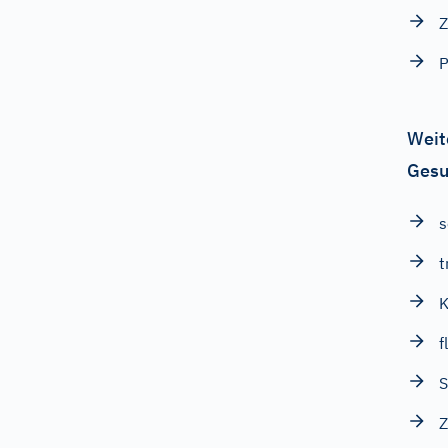
Z
P
Weit
Gesu
s
t
K
f
S
Z