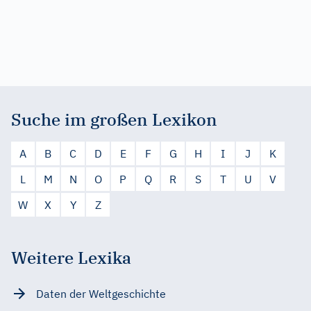
Suche im großen Lexikon
A
B
C
D
E
F
G
H
I
J
K
L
M
N
O
P
Q
R
S
T
U
V
W
X
Y
Z
Weitere Lexika
Daten der Weltgeschichte