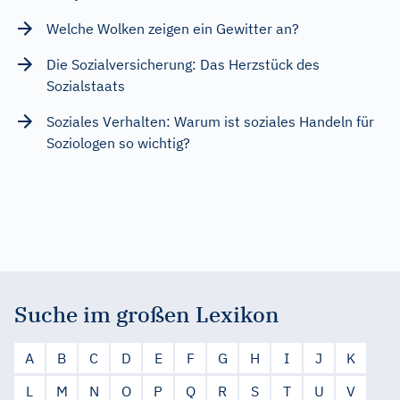
Welche Wolken zeigen ein Gewitter an?
Die Sozialversicherung: Das Herzstück des
Sozialstaats
Soziales Verhalten: Warum ist soziales Handeln für
Soziologen so wichtig?
Suche im großen Lexikon
A
B
C
D
E
F
G
H
I
J
K
L
M
N
O
P
Q
R
S
T
U
V