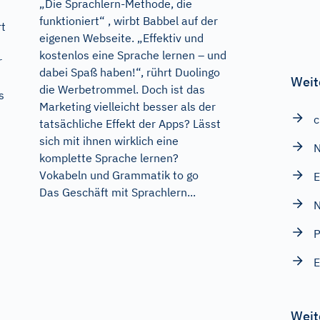
„Die Sprachlern-Methode, die
funktioniert“ , wirbt Babbel auf der
rt
eigenen Webseite. „Effektiv und
kostenlos eine Sprache lernen – und
r
dabei Spaß haben!“, rührt Duolingo
Weit
die Werbetrommel. Doch ist das
s
Marketing vielleicht besser als der
c
tatsächliche Effekt der Apps? Lässt
sich mit ihnen wirklich eine
N
komplette Sprache lernen?
Vokabeln und Grammatik to go
E
Das Geschäft mit Sprachlern...
N
P
Weit