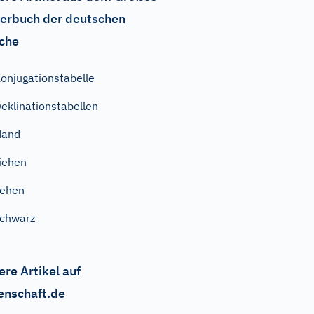
erbuch der deutschen
che
onjugationstabelle
eklinationstabellen
Hand
iehen
gehen
chwarz
ere Artikel auf
enschaft.de