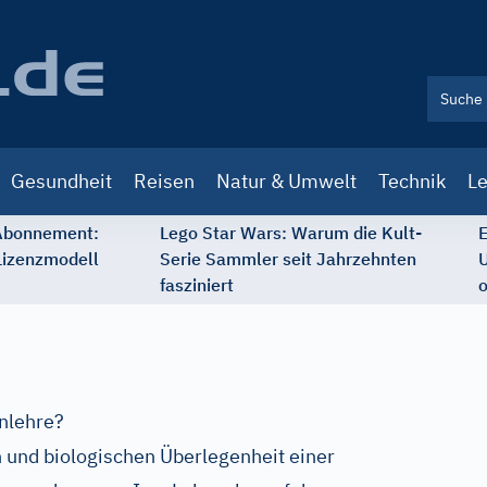
Gesundheit
Reisen
Natur & Umwelt
Technik
Le
 Abonnement:
Lego Star Wars: Warum die Kult-
E
Lizenzmodell
Serie Sammler seit Jahrzehnten
U
fasziniert
o
nlehre?
en und biologischen Überlegenheit einer