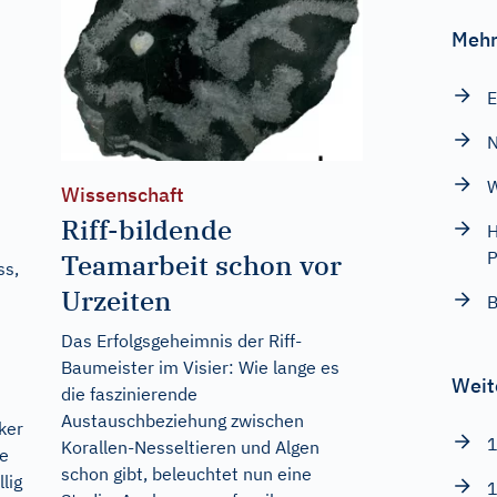
Mehr
E
N
W
Wissenschaft
Riff-bildende
H
P
Teamarbeit schon vor
ss,
Urzeiten
B
Das Erfolgsgeheimnis der Riff-
Baumeister im Visier: Wie lange es
Weit
die faszinierende
Austauschbeziehung zwischen
ker
1
Korallen-Nesseltieren und Algen
te
schon gibt, beleuchtet nun eine
lig
1