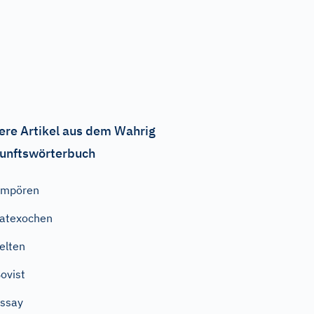
ere Artikel aus dem Wahrig
unftswörterbuch
empören
atexochen
elten
ovist
ssay