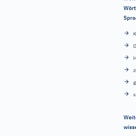
Wört
Spra
K
D
z
s
Weit
wiss