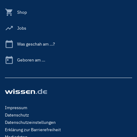
Shop
Jobs
Was geschah am ...?
Geboren am ...
Footer
Impressum
Menu
Datenschutz
Legal
Datenschutzeinstellungen
Erklärung zur Barrierefreiheit
Mediadaten