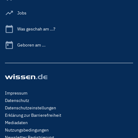
Jobs
Was geschah am ...?
Geboren am ...
Footer
Impressum
Menu
Datenschutz
Legal
Datenschutzeinstellungen
Erklärung zur Barrierefreiheit
Mediadaten
Nutzungsbedingungen
Newsletter Registrierung