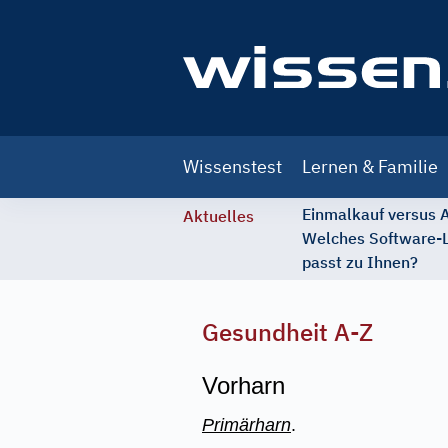
Main
Wissenstest
Lernen & Familie
navigation
Einmalkauf versus
Aktuelles
Welches Software-
passt zu Ihnen?
Gesundheit A-Z
Vorharn
Primärharn
.