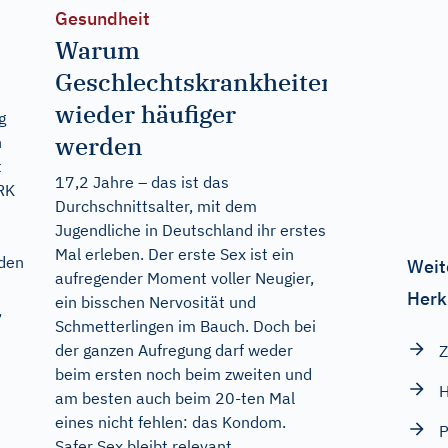
Gesundheit
Warum
Geschlechtskrankheiten
wieder häufiger
g
werden
n
t
17,2 Jahre – das ist das
IRK
Durchschnittsalter, mit dem
Jugendliche in Deutschland ihr erstes
Mal erleben. Der erste Sex ist ein
 den
Weit
aufregender Moment voller Neugier,
Herk
ein bisschen Nervosität und
,
Schmetterlingen im Bauch. Doch bei
der ganzen Aufregung darf weder
beim ersten noch beim zweiten und
H
am besten auch beim 20-ten Mal
eines nicht fehlen: das Kondom.
Safer Sex bleibt relevant