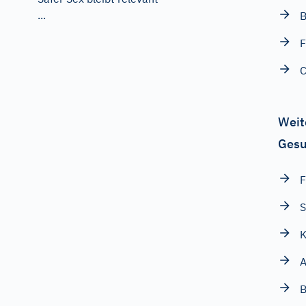
...
B
F
C
Weit
Gesu
F
K
A
B