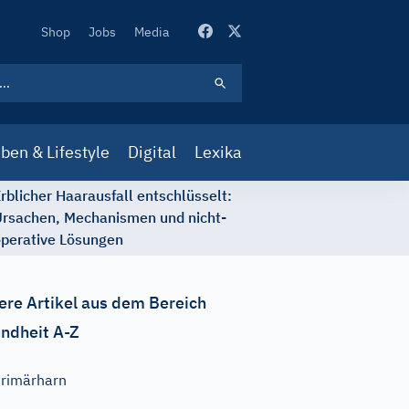
Secondary
Shop
Jobs
Media
Navigation
ben & Lifestyle
Digital
Lexika
rblicher Haarausfall entschlüsselt:
rsachen, Mechanismen und nicht-
perative Lösungen
ere Artikel aus dem Bereich
ndheit A-Z
rimärharn