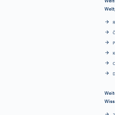
Weit
Welt
R
Ö
P
K
C
D
Weit
Wiss
J