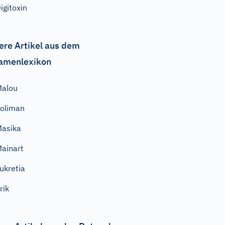
igitoxin
ere Artikel aus dem
amenlexikon
Malou
oliman
asika
ainart
ukretia
rik