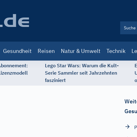
Gesundheit
Reisen
Natur & Umwelt
Technik
Le
 Abonnement:
Lego Star Wars: Warum die Kult-
E
Lizenzmodell
Serie Sammler seit Jahrzehnten
U
fasziniert
o
Weit
Gesu
P