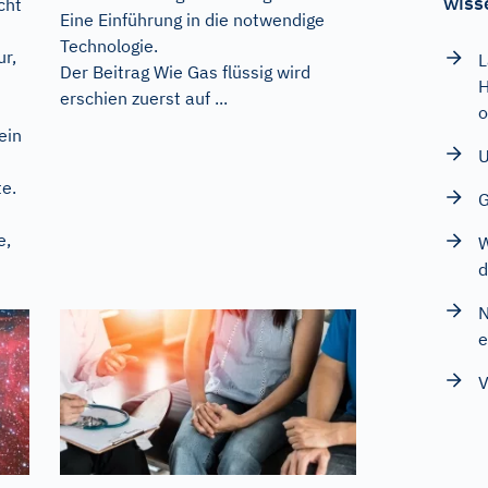
wiss
cht
Eine Einführung in die notwendige
Technologie.
ur,
L
Der Beitrag
Wie Gas flüssig wird
erschien zuerst auf
...
o
ein
U
te.
G
e,
W
d
N
e
V