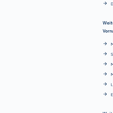
D
Weit
Vorn
S
M
M
L
E