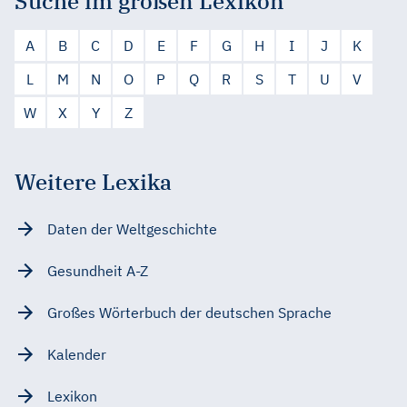
Suche im großen Lexikon
A
B
C
D
E
F
G
H
I
J
K
L
M
N
O
P
Q
R
S
T
U
V
W
X
Y
Z
Weitere Lexika
Daten der Weltgeschichte
Gesundheit A-Z
Großes Wörterbuch der deutschen Sprache
Kalender
Lexikon