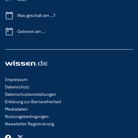
Was geschah am ...?
Geboren am ...
Footer
Impressum
Menu
Datenschutz
Legal
Datenschutzeinstellungen
Erklärung zur Barrierefreiheit
Mediadaten
Nutzungsbedingungen
Newsletter Registrierung