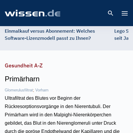
Open 
Einmalkauf versus Abonnement: Welches
Lego St
Software-Lizenzmodell passt zu Ihnen?
seit Jah
Gesundheit A-Z
Primärharn
Glomerulusfiltrat
;
Vorharn
Ultrafiltrat des Blutes vor Beginn der
Rückresorptionsvorgänge in den Nierentubuli. Der
Primärharn wird in den Malpighi-Nierenkörperchen
gebildet, das Blut in den Nierenglomeruli unter Druck
durch die poröse Endothelwand der Kapillaren und die