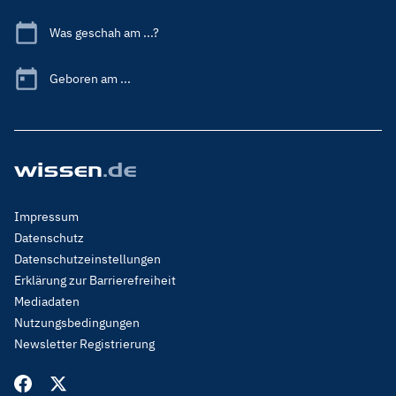
Was geschah am ...?
Geboren am ...
Footer
Impressum
Menu
Datenschutz
Legal
Datenschutzeinstellungen
Erklärung zur Barrierefreiheit
Mediadaten
Nutzungsbedingungen
Newsletter Registrierung