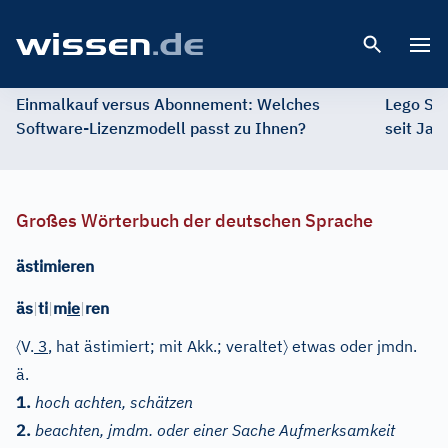
Open 
Einmalkauf versus Abonnement: Welches
Lego St
Software-Lizenzmodell passt zu Ihnen?
seit Jah
Großes Wörterbuch der deutschen Sprache
ästimieren
äs
|
ti
|
m
ie
|
ren
〈
〉
V.
3
, hat ästimiert; mit Akk.; veraltet
etwas oder jmdn.
ä.
1.
hoch achten, schätzen
2.
beachten, jmdm. oder einer Sache Aufmerksamkeit