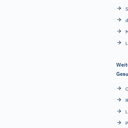
S
d
L
Weit
Gesu
O
R
L