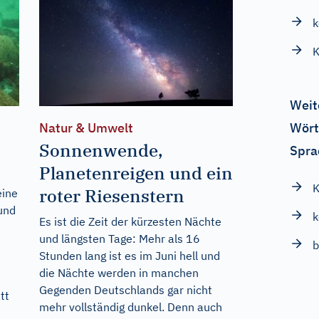
k
K
Weit
Wört
Natur & Umwelt
Sonnenwende,
Spra
Planetenreigen und ein
e
K
roter Riesenstern
eine
und
k
Es ist die Zeit der kürzesten Nächte
und längsten Tage: Mehr als 16
b
Stunden lang ist es im Juni hell und
die Nächte werden in manchen
Gegenden Deutschlands gar nicht
tt
mehr vollständig dunkel. Denn auch