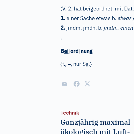
〈
V.
2
, hat beigeordnet; mit Dat
1.
einer Sache etwas b.
etwas 
2.
jmdm. jmdn. b.
jmdm. einen 
,
B
ei
|
ord
|
nung
〈
–
〉
f.
,
, nur Sg.
Technik
Ganzjährig maximal
ökologisch mit Luft-