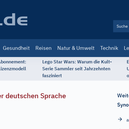
Gesundheit
Reisen
Natur & Umwelt
Technik
Le
 Abonnement:
Lego Star Wars: Warum die Kult-
E
Lizenzmodell
Serie Sammler seit Jahrzehnten
U
fasziniert
o
r deutschen Sprache
Weit
Syno