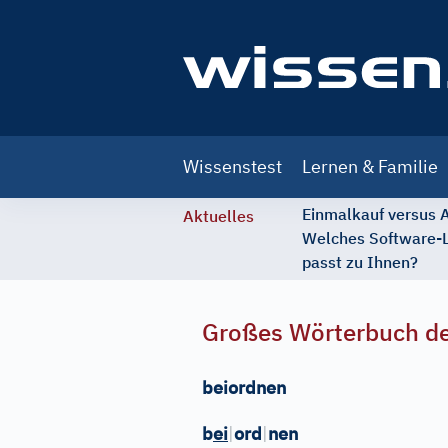
Main
Wissenstest
Lernen & Familie
navigation
Einmalkauf versus
Aktuelles
Welches Software-
passt zu Ihnen?
Großes Wörterbuch de
beiordnen
b
ei
|
ord
|
nen