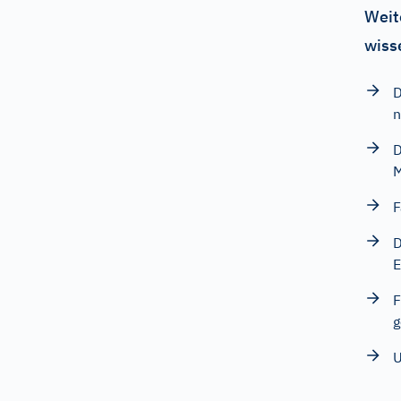
Weit
wiss
D
n
D
M
F
D
E
F
g
U