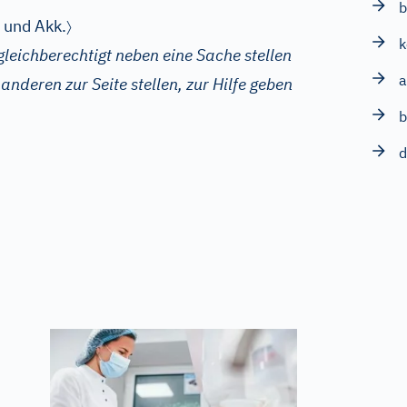
b
〉
. und Akk.
k
gleichberechtigt neben eine Sache stellen
a
anderen zur Seite stellen, zur Hilfe geben
b
d