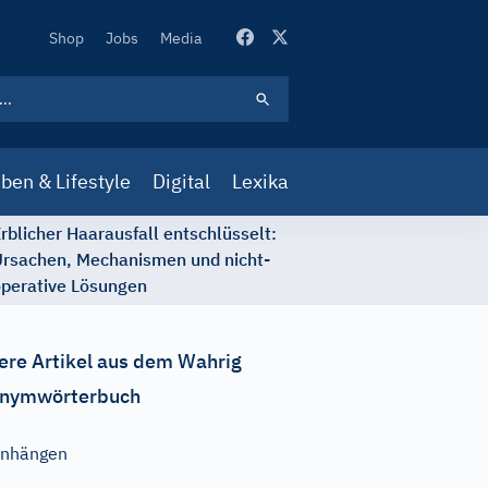
Secondary
Shop
Jobs
Media
Navigation
ben & Lifestyle
Digital
Lexika
rblicher Haarausfall entschlüsselt:
rsachen, Mechanismen und nicht-
perative Lösungen
ere Artikel aus dem Wahrig
nymwörterbuch
anhängen