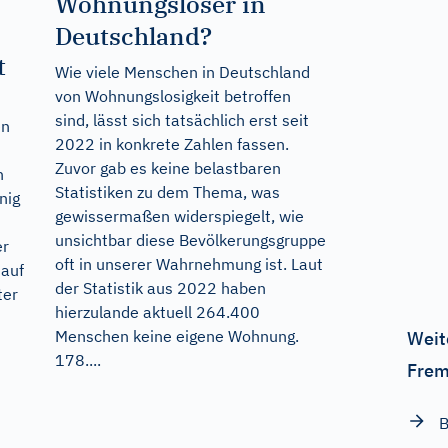
Wohnungsloser in
Deutschland?
t
Wie viele Menschen in Deutschland
von Wohnungslosigkeit betroffen
sind, lässt sich tatsächlich erst seit
en
2022 in konkrete Zahlen fassen.
Zuvor gab es keine belastbaren
n
Statistiken zu dem Thema, was
nig
gewissermaßen widerspiegelt, wie
unsichtbar diese Bevölkerungsgruppe
er
oft in unserer Wahrnehmung ist. Laut
 auf
der Statistik aus 2022 haben
ter
hierzulande aktuell 264.400
Menschen keine eigene Wohnung.
Weit
178....
Frem
B