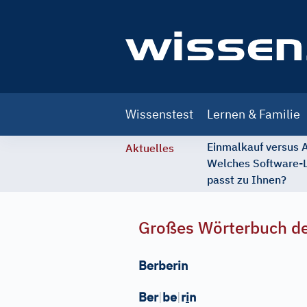
Main
Wissenstest
Lernen & Familie
navigation
Einmalkauf versus
Aktuelles
Welches Software-
passt zu Ihnen?
Großes Wörterbuch de
Berberin
Ber
|
be
|
r
i
n