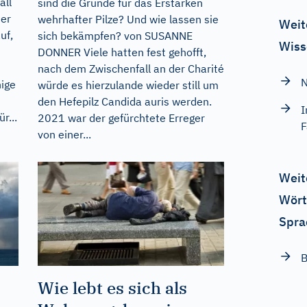
all
sind die Gründe für das Erstarken
er
wehrhafter Pilze? Und wie lassen sie
Weit
uf,
sich bekämpfen? von SUSANNE
Wiss
DONNER Viele hatten fest gehofft,
nach dem Zwischenfall an der Charité
N
nige
würde es hierzulande wieder still um
den Hefepilz Candida auris werden.
I
r...
2021 war der gefürchtete Erreger
F
von einer...
Weit
Wört
Spra
B
Wie lebt es sich als