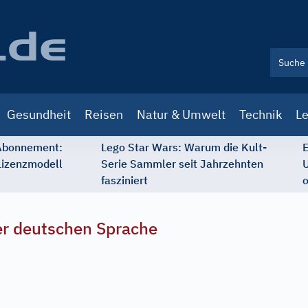
Gesundheit
Reisen
Natur & Umwelt
Technik
Le
 Abonnement:
Lego Star Wars: Warum die Kult-
E
Lizenzmodell
Serie Sammler seit Jahrzehnten
U
fasziniert
o
r deutschen Sprache