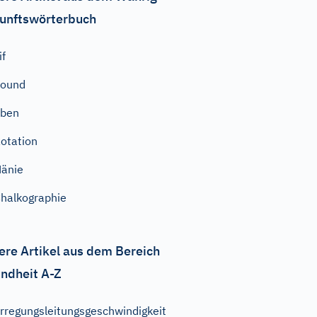
unftswörterbuch
if
Sound
eben
otation
änie
halkographie
ere Artikel aus dem Bereich
ndheit A-Z
rregungsleitungsgeschwindigkeit