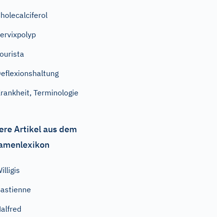
holecalciferol
ervixpolyp
ourista
eflexionshaltung
rankheit, Terminologie
ere Artikel aus dem
amenlexikon
illigis
astienne
alfred