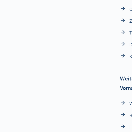
C
Z
T
D
K
Weit
Vorn
W
B
H