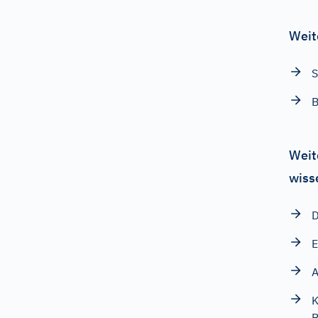
Weit
S
B
Weit
wiss
D
E
K
B