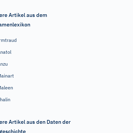
ere Artikel aus dem
amenlexikon
rmtraud
natol
Anzu
ainart
Maleen
halin
ere Artikel aus den Daten der
geschichte