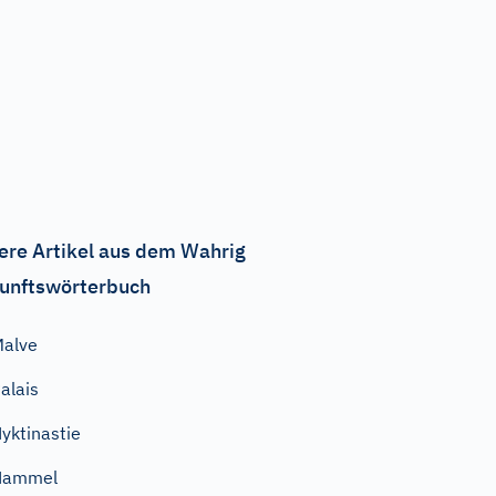
ere Artikel aus dem Wahrig
unftswörterbuch
alve
alais
yktinastie
Hammel