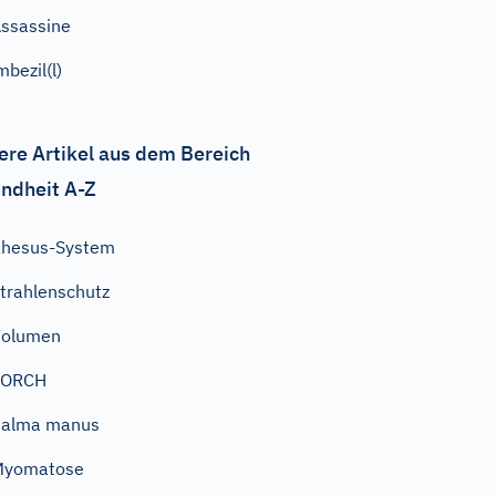
ssassine
mbezil(l)
ere Artikel aus dem Bereich
ndheit A-Z
Rhesus-System
trahlenschutz
Volumen
TORCH
Palma manus
Myomatose