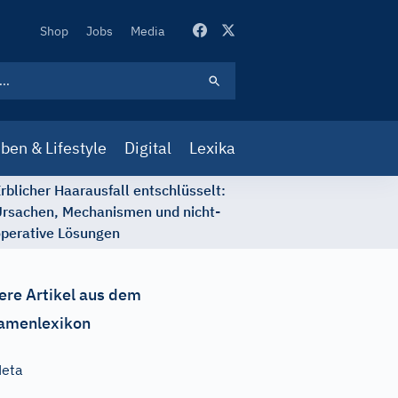
Secondary
Shop
Jobs
Media
Navigation
ben & Lifestyle
Digital
Lexika
rblicher Haarausfall entschlüsselt:
rsachen, Mechanismen und nicht-
perative Lösungen
ere Artikel aus dem
amenlexikon
Neta