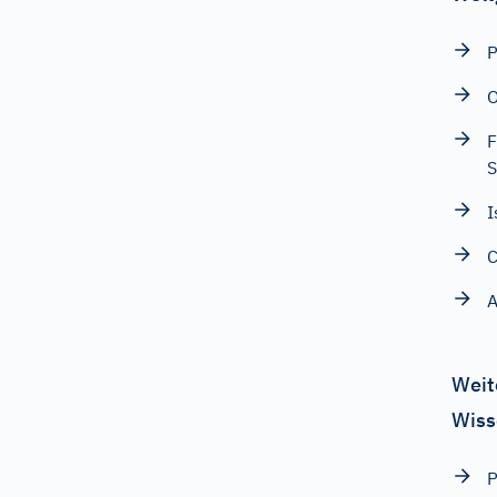
P
O
F
S
I
C
A
Weit
Wiss
P