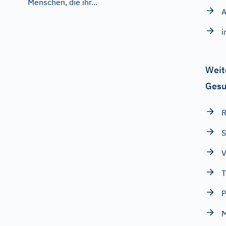
Menschen, die ihr...
A
i
Weit
Gesu
S