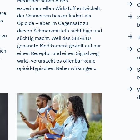
Mediziner haben einen
O
experimentellen Wirkstoff entwickelt,
ere
der Schmerzen besser lindert als
2
ro
Opioide – aber im Gegensatz zu
b
diesen Schmerzmitteln nicht high und
n zu
I
süchtig macht. Weil das SBI-810
genannte Medikament gezielt auf nur
C
ich
einen Rezeptor und einen Signalweg
u
r
wirkt, verursacht es offenbar keine
opioid-typischen Nebenwirkungen...
S
M
W
d