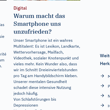
Digital
Warum macht das
Smartphone uns
Was
unzufrieden?
sie
Unser Smartphone ist ein wahres
Multitalent: Es ist Lexikon, Landkarte,
Wettervorhersage, Mailfach,
rité
Weit
Videothek, sozialer Knotenpunkt und
 um
Herk
vieles mehr. Kein Wunder also, dass
n.
wir im Schnitt Dreieinviertelstunden
pro Tag am Handybildschirm kleben.
M
Unserer mentalen Gesundheit
P
schadet diese intensive Nutzung
jedoch häufig.
N
Von Schlafstörungen bis
Depressionen