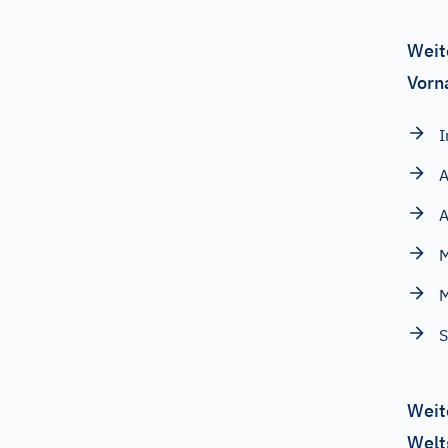
Weit
Vorn
I
A
M
S
Weit
Welt