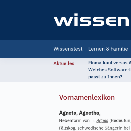
Main
Wissenstest
Lernen & Familie
navigation
Einmalkauf versus
Aktuelles
Welches Software-
passt zu Ihnen?
Vornamenlexikon
Agneta
,
Agnetha
,
Nebenform von
→
Agnes
(Bedeutung
Fältskog, schwedische Sängerin be