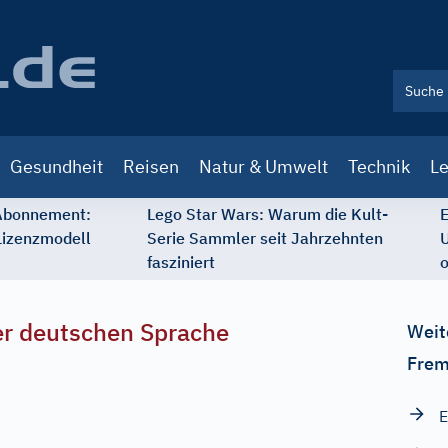
Gesundheit
Reisen
Natur & Umwelt
Technik
Le
 Abonnement:
Lego Star Wars: Warum die Kult-
E
Lizenzmodell
Serie Sammler seit Jahrzehnten
U
fasziniert
o
r deutschen Sprache
Weit
Frem
E