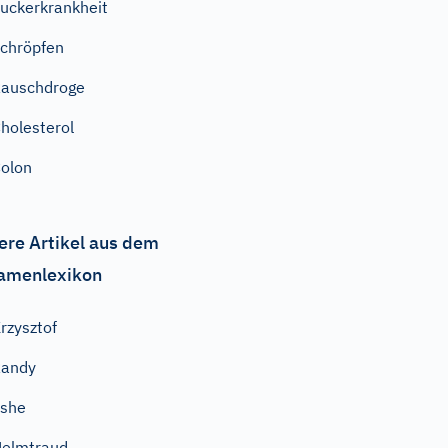
uckerkrankheit
chröpfen
auschdroge
holesterol
olon
ere Artikel aus dem
amenlexikon
rzysztof
Randy
Eshe
elmtraud