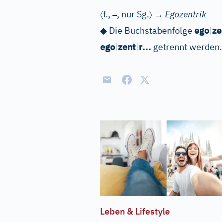
〈
–
〉
f.
,
, nur Sg.
→
Egozentrik
◆
Die Buchstabenfolge
ego
|
ze
…
ego
|
zent
|
r
getrennt werden.
Leben & Lifestyle