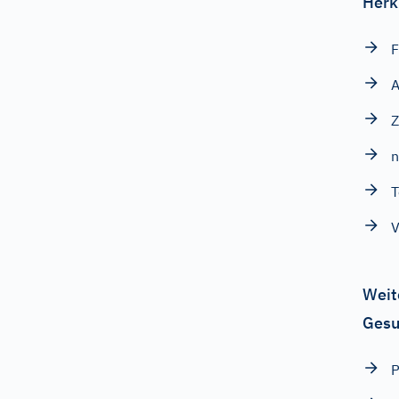
Herk
F
A
Z
T
Weit
Gesu