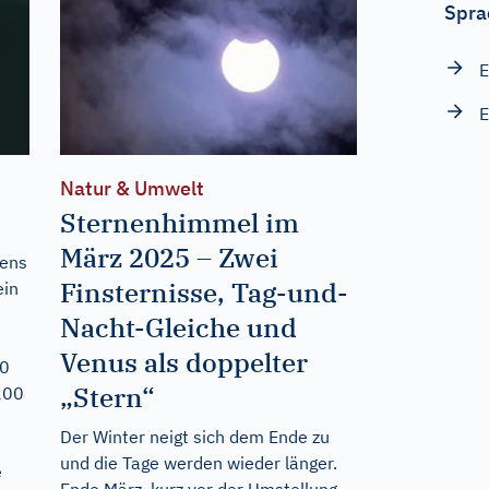
Spra
E
E
Natur & Umwelt
Sternenhimmel im
März 2025 – Zwei
tens
Finsternisse, Tag-und-
ein
Nacht-Gleiche und
Venus als doppelter
00
„Stern“
200
Der Winter neigt sich dem Ende zu
und die Tage werden wieder länger.
e