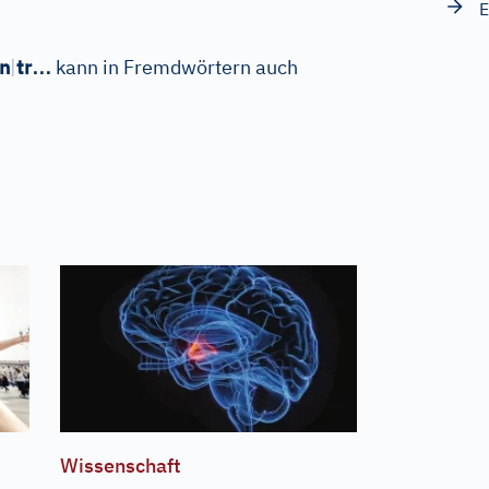
E
…
n
|
tr
kann in Fremdwörtern auch
Wissenschaft