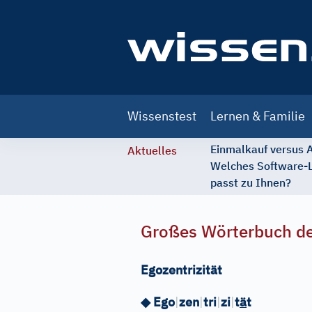
Main
Wissenstest
Lernen & Familie
navigation
Einmalkauf versus
Aktuelles
Welches Software-
passt zu Ihnen?
Großes Wörterbuch de
Egozentrizität
◆
Ego
|
zen
|
tri
|
zi
|
t
ä
t