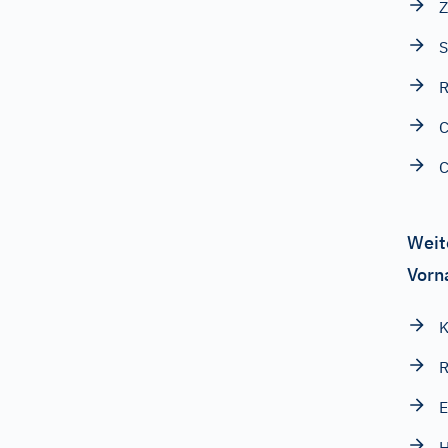
Z
S
R
C
C
Weit
Vorn
K
H