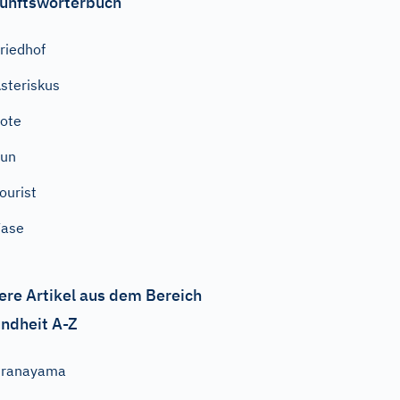
unftswörterbuch
riedhof
steriskus
ote
nun
ourist
Vase
ere Artikel aus dem Bereich
ndheit A-Z
Pranayama