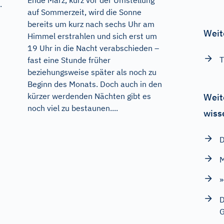
Ende März, kurz vor der Umstellung
.
auf Sommerzeit, wird die Sonne
bereits um kurz nach sechs Uhr am
Weit
Himmel erstrahlen und sich erst um
19 Uhr in die Nacht verabschieden –
T
fast eine Stunde früher
beziehungsweise später als noch zu
Beginn des Monats. Doch auch in den
kürzer werdenden Nächten gibt es
Weit
noch viel zu bestaunen....
wiss
D
M
»
D
G