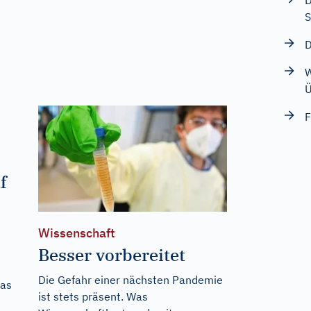
D
S
D
W
Ü
F
f
Wissenschaft
Besser vorbereitet
Die Gefahr einer nächsten Pandemie
was
ist stets präsent. Was