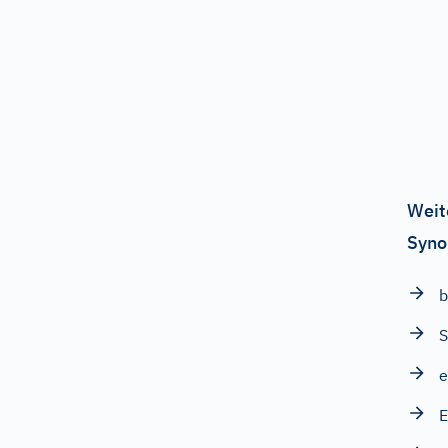
Weit
Syno
b
S
e
E