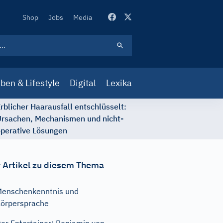
Secondary
Shop
Jobs
Media
Navigation
ben & Lifestyle
Digital
Lexika
rblicher Haarausfall entschlüsselt:
rsachen, Mechanismen und nicht-
perative Lösungen
 Artikel zu diesem Thema
enschenkenntnis und
örpersprache