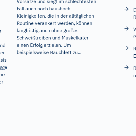
Vorsätze und siegt im schlechtesten
Fall auch noch haushoch.
D
Kleinigkeiten, die in der alltäglichen
R
Routine verankert werden, können
V
langfristig auch ohne großes
h
G
Schweißtreiben und Muskelkater
einen Erfolg erzielen. Um
und
R
beispielsweise Bauchfett zu...
her
E
sis
ügge
R
ohe
n
er