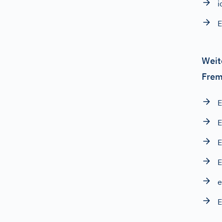
i
E
Weit
Frem
E
E
E
E
e
E