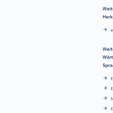
Weit
Herk
e
Weit
Wört
Spra
E
E
I
E