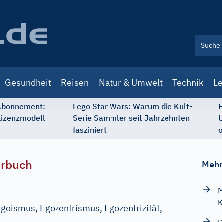
Gesundheit
Reisen
Natur & Umwelt
Technik
Le
 Abonnement:
Lego Star Wars: Warum die Kult-
E
Lizenzmodell
Serie Sammler seit Jahrzehnten
U
fasziniert
o
erbuch
Mehr
M
K
Egoismus, Egozentrismus, Egozentrizität,