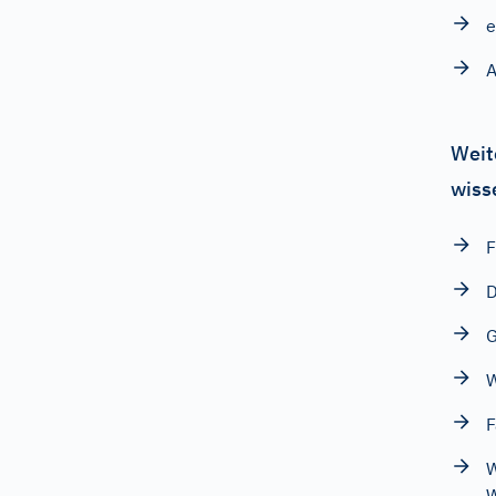
e
A
Weit
wiss
F
D
G
W
F
W
W