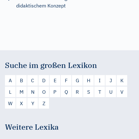
didaktischem Konzept
Suche im großen Lexikon
A
B
C
D
E
F
G
H
I
J
K
L
M
N
O
P
Q
R
S
T
U
V
W
X
Y
Z
Weitere Lexika