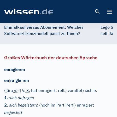
Open 
Einmalkauf versus Abonnement: Welches
Lego St
Software-Lizenzmodell passt zu Ihnen?
seit Jah
Großes Wörterbuch der deutschen Sprache
enragieren
en
|
ra
|
gie
|
ren
〈
ʒ
–
〉
[ãra
i
:
]
V.
3
, hat enragiert; refl.; veraltet
sich e.
1.
sich aufregen
〈
〉
2.
sich begeistern;
noch im Part.Perf.
enragiert
begeistert