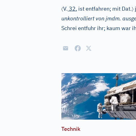
〈
〉
V.
32
, ist entfahren; mit Dat.
unkontrolliert von jmdm. ausg
Schrei entfuhr ihr; kaum war i
Technik