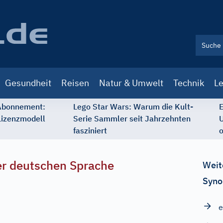
Gesundheit
Reisen
Natur & Umwelt
Technik
Le
 Abonnement:
Lego Star Wars: Warum die Kult-
E
Lizenzmodell
Serie Sammler seit Jahrzehnten
U
fasziniert
o
r deutschen Sprache
Weit
Syno
e