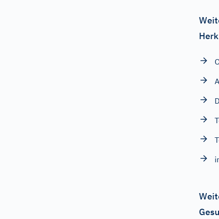
Weit
Herk
O
A
D
T
T
i
Weit
Gesu