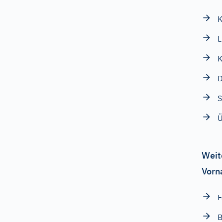
K
L
K
D
S
Ü
Weit
Vorn
F