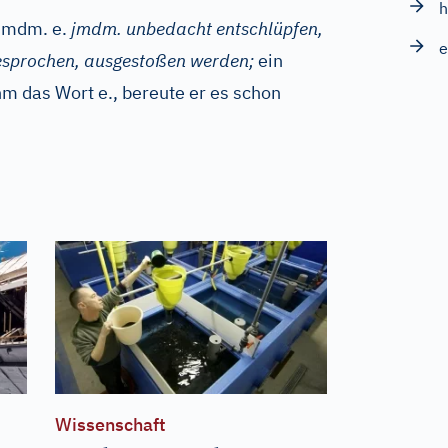
h
jmdm. e.
jmdm. unbedacht entschlüpfen,
e
esprochen, ausgestoßen werden;
ein
hm das Wort e., bereute er es schon
Wissenschaft