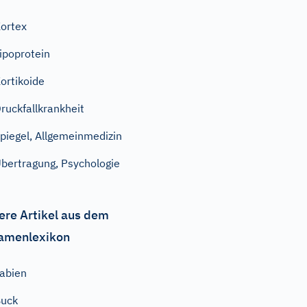
ortex
ipoprotein
ortikoide
ruckfallkrankheit
piegel, Allgemeinmedizin
bertragung, Psychologie
ere Artikel aus dem
amenlexikon
abien
Buck