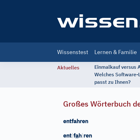
Main
Wissenstest
Lernen & Familie
navigation
Einmalkauf versus
Aktuelles
Welches Software-
passt zu Ihnen?
Großes Wörterbuch de
entfahren
ent
|
f
a
h
|
ren