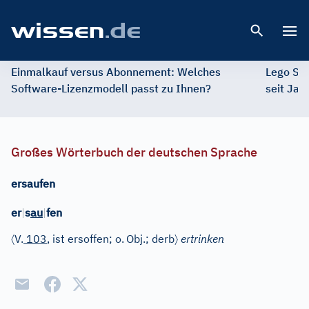
Open 
Einmalkauf versus Abonnement: Welches
Lego St
Software-Lizenzmodell passt zu Ihnen?
seit Jah
Großes Wörterbuch der deutschen Sprache
ersaufen
er
|
s
au
|
fen
〈
〉
V.
103
, ist ersoffen; o.
Obj.; derb
ertrinken