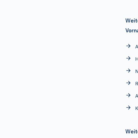
Weit
Vorn
H
R
A
K
Weit