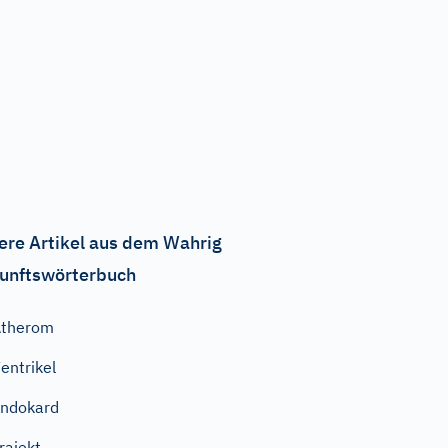
ere Artikel aus dem Wahrig
unftswörterbuch
Atherom
entrikel
ndokard
rajekt