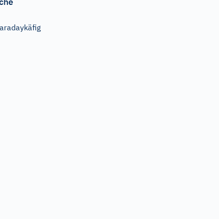
che
aradaykäfig