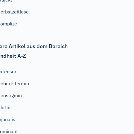
erbstzeitlose
omplize
ere Artikel aus dem Bereich
ndheit A-Z
xtensor
eburtstermin
eostigmin
lottis
ejunalis
ominant