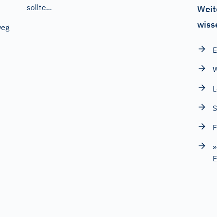
sollte...
Weit
wiss
weg
E
W
L
S
F
»
E