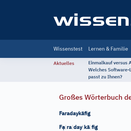
Main
Wissenstest
Lernen & Familie
navigation
Einmalkauf versus
Aktuelles
Welches Software-
passt zu Ihnen?
Großes Wörterbuch de
Faradaykäfig
ạ
F
|
ra
|
day
|
kä
|
fig