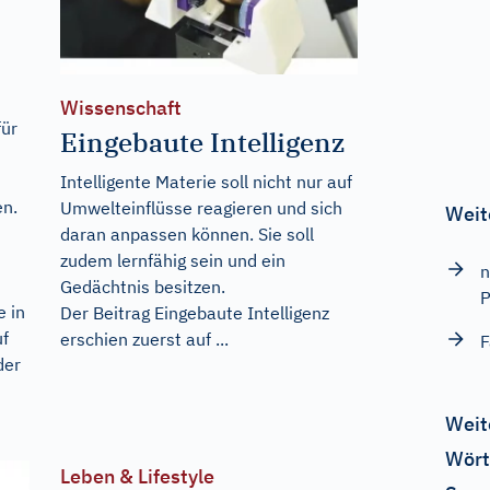
Wissenschaft
für
Eingebaute Intelligenz
Intelligente Materie soll nicht nur auf
en.
Umwelteinflüsse reagieren und sich
Weit
daran anpassen können. Sie soll
zudem lernfähig sein und ein
n
Gedächtnis besitzen.
P
 in
Der Beitrag
Eingebaute Intelligenz
uf
erschien zuerst auf
...
F
der
Weit
Wört
Leben & Lifestyle