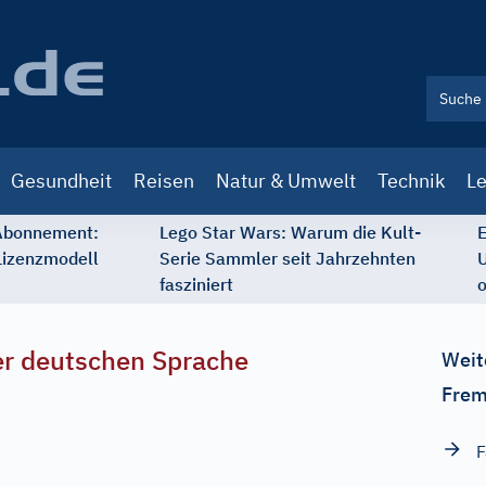
Gesundheit
Reisen
Natur & Umwelt
Technik
Le
 Abonnement:
Lego Star Wars: Warum die Kult-
E
Lizenzmodell
Serie Sammler seit Jahrzehnten
U
fasziniert
o
r deutschen Sprache
Weit
Frem
F