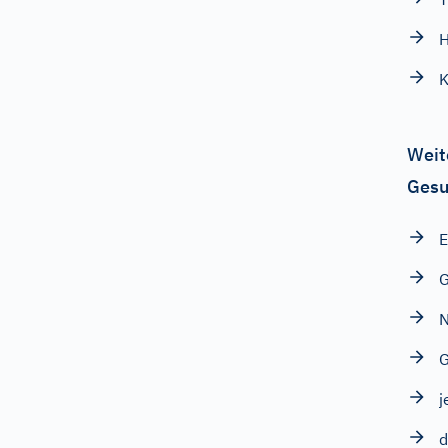
H
K
Weit
Gesu
E
G
N
G
j
d