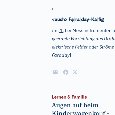
,
ạ
–
<auch> F
|
ra
|
day
Kä
|
fig
〈
m.
1
; bei Messinstrumenten u
geerdete Vorrichtung aus Drah
elektrische Felder oder Ströme
Faraday
]
Lernen & Familie
Augen auf beim
Kinderwagenkauf -