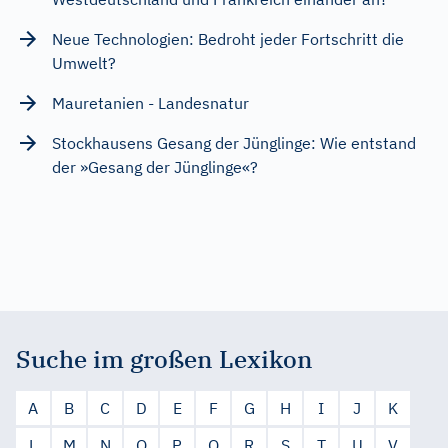
Neue Technologien: Bedroht jeder Fortschritt die
Umwelt?
Mauretanien - Landesnatur
Stockhausens Gesang der Jünglinge: Wie entstand
der »Gesang der Jünglinge«?
Suche im großen Lexikon
A
B
C
D
E
F
G
H
I
J
K
L
M
N
O
P
Q
R
S
T
U
V