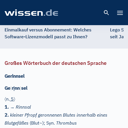
Open 
Einmalkauf versus Abonnement: Welches
Lego St
Software-Lizenzmodell passt zu Ihnen?
seit Jah
Großes Wörterbuch der deutschen Sprache
Gerinnsel
ị
Ge
|
r
nn
|
sel
〈
〉
n.
5
1.
→
Rinnsal
2.
kleiner Pfropf geronnenen Blutes innerhalb eines
Blutgefäßes
(Blut~);
Syn.
Thrombus