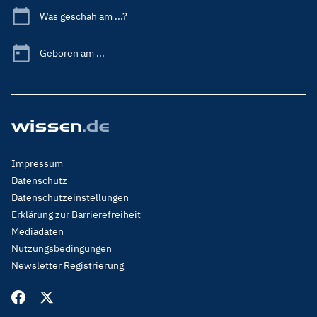
Was geschah am ...?
Geboren am ...
Footer
Impressum
Menu
Datenschutz
Legal
Datenschutzeinstellungen
Erklärung zur Barrierefreiheit
Mediadaten
Nutzungsbedingungen
Newsletter Registrierung