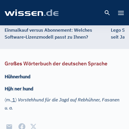
Open 
Einmalkauf versus Abonnement: Welches
Lego St
Software-Lizenzmodell passt zu Ihnen?
seit Jah
Großes Wörterbuch der deutschen Sprache
Hühnerhund
H
ü
h
|
ner
|
hund
〈
〉
m.
1
Vorstehhund für die Jagd auf Rebhühner, Fasanen
u.
a.