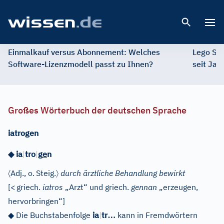
Open 
Einmalkauf versus Abonnement: Welches
Lego St
Software-Lizenzmodell passt zu Ihnen?
seit Jah
Großes Wörterbuch der deutschen Sprache
iatrogen
e
◆
ia
|
tro
|
g
n
〈
〉
Adj.
, o.
Steig.
durch ärztliche Behandlung bewirkt
[
<
griech.
iatros
„Arzt“ und
griech.
gennan
„erzeugen,
hervorbringen“]
…
◆
Die Buchstabenfolge
ia
|
tr
kann in Fremdwörtern