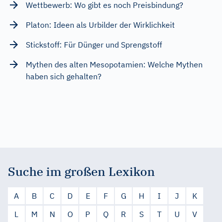
Wettbewerb: Wo gibt es noch Preisbindung?
Platon: Ideen als Urbilder der Wirklichkeit
Stickstoff: Für Dünger und Sprengstoff
Mythen des alten Mesopotamien: Welche Mythen
haben sich gehalten?
Suche im großen Lexikon
A
B
C
D
E
F
G
H
I
J
K
L
M
N
O
P
Q
R
S
T
U
V