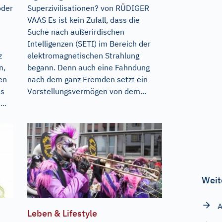
oder
Superzivilisationen? von RÜDIGER
VAAS Es ist kein Zufall, dass die
Suche nach außerirdischen
Intelligenzen (SETI) im Bereich der
z
elektromagnetischen Strahlung
n,
begann. Denn auch eine Fahndung
en
nach dem ganz Fremden setzt ein
as
Vorstellungsvermögen von dem...
..
Weit
A
Leben & Lifestyle