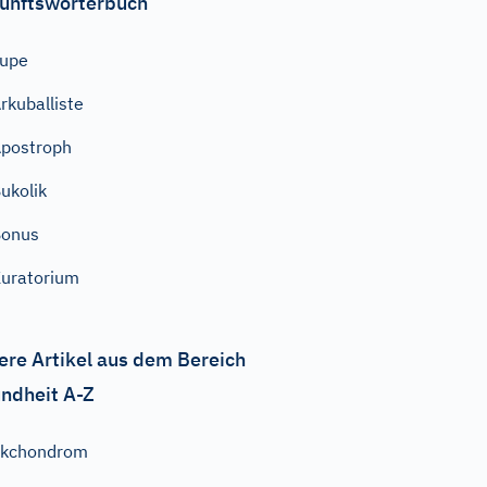
unftswörterbuch
Lupe
rkuballiste
postroph
ukolik
Bonus
uratorium
ere Artikel aus dem Bereich
ndheit A-Z
Ekchondrom