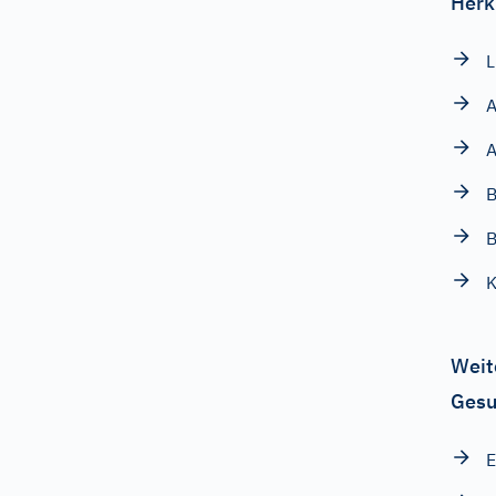
Herk
A
A
B
K
Weit
Gesu