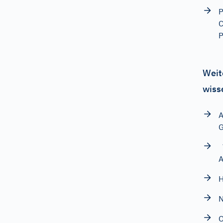
P
C
P
Weit
wiss
A
G
V
A
H
N
O