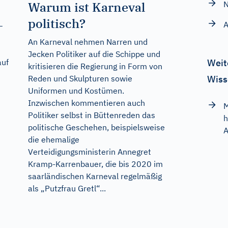
N
Warum ist Karneval
politisch?
A
–
An Karneval nehmen Narren und
Jecken Politiker auf die Schippe und
Weit
auf
kritisieren die Regierung in Form von
Wiss
Reden und Skulpturen sowie
Uniformen und Kostümen.
Inzwischen kommentieren auch
M
Politiker selbst in Büttenreden das
h
politische Geschehen, beispielsweise
A
die ehemalige
Verteidigungsministerin Annegret
Kramp-Karrenbauer, die bis 2020 im
saarländischen Karneval regelmäßig
als „Putzfrau Gretl“...