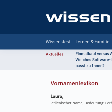
Main
Wissenstest
Lernen & Familie
navigation
Einmalkauf versus
Aktuelles
Welches Software-
passt zu Ihnen?
Vornamenlexikon
Lauro
,
iatlienischer Name, Bedeutung: Lor