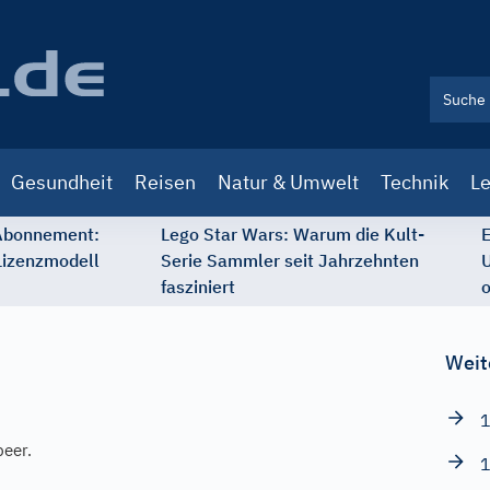
Gesundheit
Reisen
Natur & Umwelt
Technik
Le
 Abonnement:
Lego Star Wars: Warum die Kult-
E
Lizenzmodell
Serie Sammler seit Jahrzehnten
U
fasziniert
o
Weit
1
beer.
1