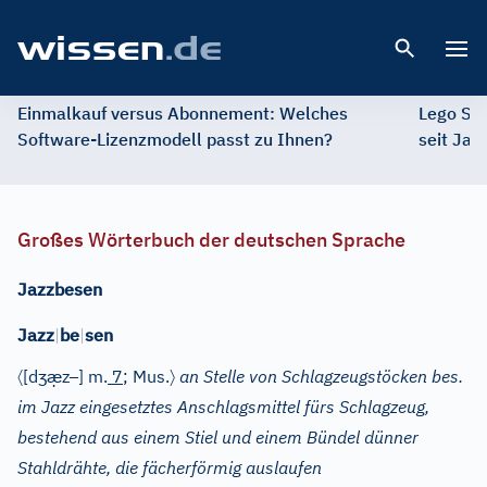
Open 
Einmalkauf versus Abonnement: Welches
Lego St
Software-Lizenzmodell passt zu Ihnen?
seit Jah
Großes Wörterbuch der deutschen Sprache
Jazzbesen
Jazz
|
be
|
sen
〈
ʒ
æ̣
–
〉
[d
z
]
m.
7
; Mus.
an Stelle von Schlagzeugstöcken bes.
im Jazz eingesetztes Anschlagsmittel fürs Schlagzeug,
bestehend aus einem Stiel und einem Bündel dünner
Stahldrähte, die fächerförmig auslaufen