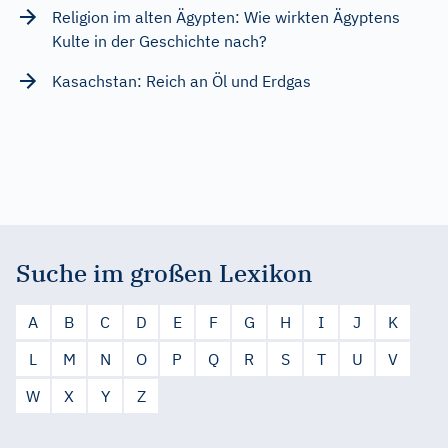
Religion im alten Ägypten: Wie wirkten Ägyptens
Kulte in der Geschichte nach?
Kasachstan: Reich an Öl und Erdgas
Suche im großen Lexikon
A
B
C
D
E
F
G
H
I
J
K
L
M
N
O
P
Q
R
S
T
U
V
W
X
Y
Z