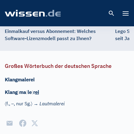
Open 
Einmalkauf versus Abonnement: Welches
Lego St
Software-Lizenzmodell passt zu Ihnen?
seit Jah
Großes Wörterbuch der deutschen Sprache
Klangmalerei
Klang
|
ma
|
le
|
r
ei
〈
–
〉
f.
,
, nur Sg.
→
Lautmalerei