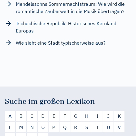
Mendelssohns Sommernachtstraum: Wie wird die
romantische Zauberwelt in die Musik übertragen?
Tschechische Republik: Historisches Kernland
Europas
Wie sieht eine Stadt typischerweise aus?
Suche im großen Lexikon
A
B
C
D
E
F
G
H
I
J
K
L
M
N
O
P
Q
R
S
T
U
V