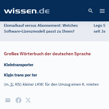
Open 
Einmalkauf versus Abonnement: Welches
Lego St
Software-Lizenzmodell passt zu Ihnen?
seit Jah
Großes Wörterbuch der deutschen Sprache
Kleintransporter
Kl
ei
n
|
trans
|
por
|
ter
〈
〉
m.
5
; Kfz
kleiner LKW;
für den Umzug einen K. mieten