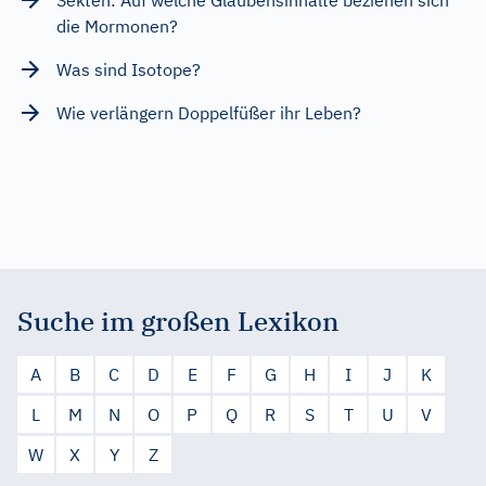
die Mormonen?
Was sind Isotope?
Wie verlängern Doppelfüßer ihr Leben?
Suche im großen Lexikon
A
B
C
D
E
F
G
H
I
J
K
L
M
N
O
P
Q
R
S
T
U
V
W
X
Y
Z