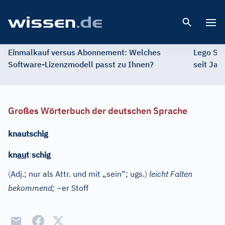
Open 
Einmalkauf versus Abonnement: Welches
Lego St
Software-Lizenzmodell passt zu Ihnen?
seit Jah
Großes Wörterbuch der deutschen Sprache
knautschig
kn
au
t
|
schig
〈
〉
Adj.
; nur als Attr. und mit „sein“; ugs.
leicht Falten
bekommend;
~er Stoff