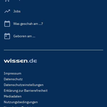
Jobs
Was geschah am ...?
Geboren am ...
Footer
Impressum
Menu
Datenschutz
Legal
Datenschutzeinstellungen
Erklärung zur Barrierefreiheit
Mediadaten
Nutzungsbedingungen