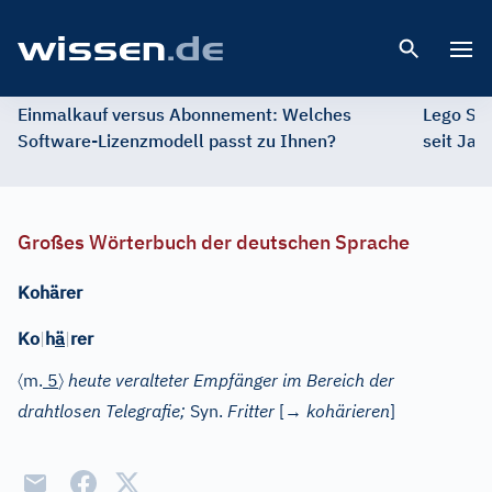
Open 
Einmalkauf versus Abonnement: Welches
Lego St
Software-Lizenzmodell passt zu Ihnen?
seit Jah
Großes Wörterbuch der deutschen Sprache
Kohärer
Ko
|
h
ä
|
rer
〈
〉
m.
5
heute veralteter Empfänger im Bereich der
drahtlosen Telegrafie;
Syn.
Fritter
[→
kohärieren
]