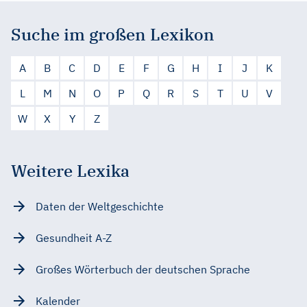
Suche im großen Lexikon
A
B
C
D
E
F
G
H
I
J
K
L
M
N
O
P
Q
R
S
T
U
V
W
X
Y
Z
Weitere Lexika
Daten der Weltgeschichte
Gesundheit A-Z
Großes Wörterbuch der deutschen Sprache
Kalender