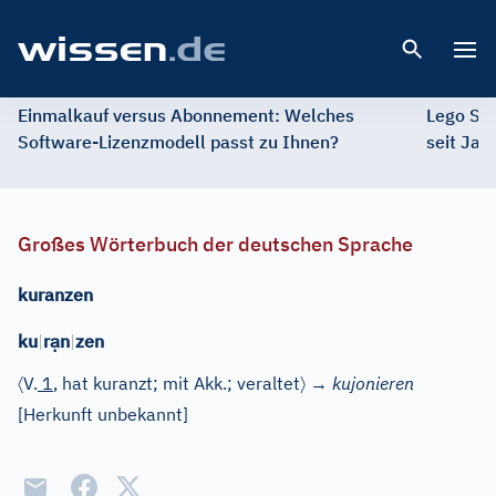
Open 
Einmalkauf versus Abonnement: Welches
Lego St
Software-Lizenzmodell passt zu Ihnen?
seit Jah
Großes Wörterbuch der deutschen Sprache
kuranzen
ạ
ku
|
r
n
|
zen
〈
〉
V.
1
, hat kuranzt; mit Akk.; veraltet
→
kujonieren
[Herkunft unbekannt]