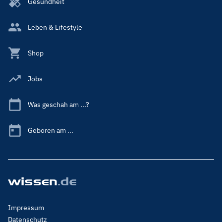
Gesundheit
Leben & Lifestyle
Shop
Jobs
Was geschah am ...?
Geboren am ...
Footer
Impressum
Menu
Datenschutz