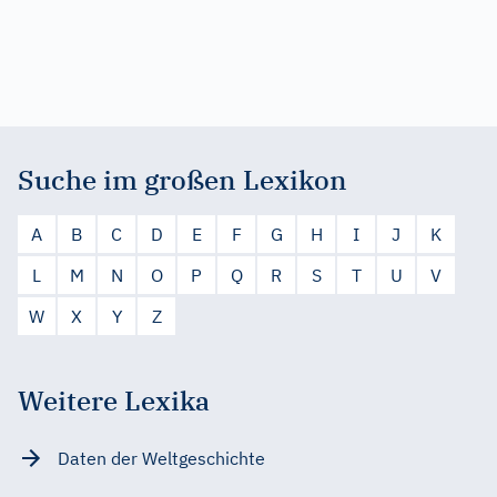
Suche im großen Lexikon
A
B
C
D
E
F
G
H
I
J
K
L
M
N
O
P
Q
R
S
T
U
V
W
X
Y
Z
Weitere Lexika
Daten der Weltgeschichte