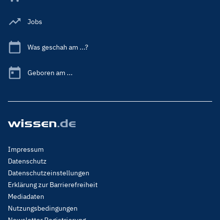
Jobs
Was geschah am ...?
Geboren am ...
Footer
Impressum
Menu
Datenschutz
Legal
Datenschutzeinstellungen
Erklärung zur Barrierefreiheit
Mediadaten
Nutzungsbedingungen
Newsletter Registrierung