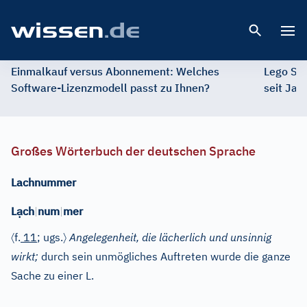
Open 
Einmalkauf versus Abonnement: Welches
Lego St
Software-Lizenzmodell passt zu Ihnen?
seit Jah
Großes Wörterbuch der deutschen Sprache
Lachnummer
ạ
L
ch
|
num
|
mer
〈
〉
f.
11
; ugs.
Angelegenheit, die lächerlich und unsinnig
wirkt;
durch sein unmögliches Auftreten wurde die ganze
Sache zu einer L.