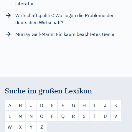
Literatur
Wirtschaftspolitik: Wo liegen die Probleme der
deutschen Wirtschaft?
Murray Gell-Mann: Ein kaum beachtetes Genie
Suche im großen Lexikon
A
B
C
D
E
F
G
H
I
J
K
L
M
N
O
P
Q
R
S
T
U
V
W
X
Y
Z