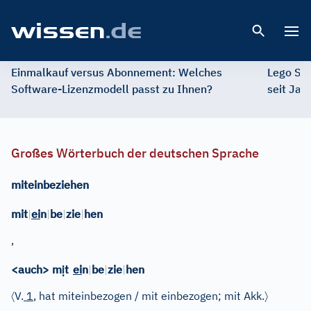
Open 
Einmalkauf versus Abonnement: Welches
Lego St
Software-Lizenzmodell passt zu Ihnen?
seit Jah
Großes Wörterbuch der deutschen Sprache
miteinbeziehen
mit
|
ei
n
|
be
|
zie
|
hen
,
ị
<auch> m
t
ei
n
|
be
|
zie
|
hen
〈
〉
V.
1
, hat miteinbezogen / mit einbezogen; mit Akk.