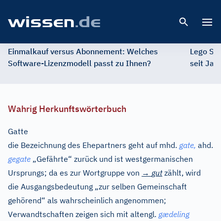
Open 
Einmalkauf versus Abonnement: Welches
Lego St
Software-Lizenzmodell passt zu Ihnen?
seit Jah
Wahrig Herkunftswörterbuch
Gatte
die Bezeichnung des Ehepartners geht auf
mhd.
gate,
ahd.
gegate
„Gefährte“ zurück und ist westgermanischen
Ursprungs; da es zur Wortgruppe von
→
gut
zählt, wird
die Ausgangsbedeutung „zur selben Gemeinschaft
gehörend“ als wahrscheinlich angenommen;
Verwandtschaften zeigen sich mit
altengl.
gædeling