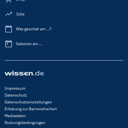
Jobs
Was geschah am ...?
Geboren am ...
Footer
Impressum
Menu
Datenschutz
Legal
Datenschutzeinstellungen
Erklärung zur Barrierefreiheit
Mediadaten
Nutzungsbedingungen