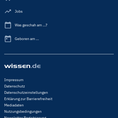
Jobs
Was geschah am ...?
Geboren am ...
Footer
Impressum
Menu
Datenschutz
Legal
Datenschutzeinstellungen
Erklärung zur Barrierefreiheit
Mediadaten
Nutzungsbedingungen
Newsletter Registrierung