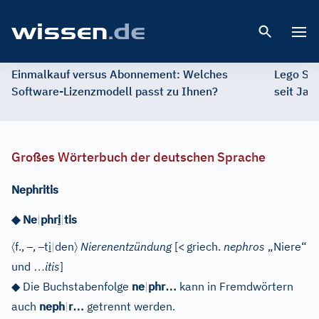
Open 
Einmalkauf versus Abonnement: Welches
Lego St
Software-Lizenzmodell passt zu Ihnen?
seit Jah
Großes Wörterbuch der deutschen Sprache
Nephritis
◆
Ne
|
phr
i
|
tis
〈
–
–
〉
f.
,
,
t
i
|
den
Nierenentzündung
[
<
griech.
nephros
„Niere“
…
und
itis
]
…
◆
Die Buchstabenfolge
ne
|
phr
kann in Fremdwörtern
…
auch
neph
|
r
getrennt werden.