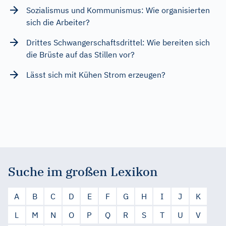
Sozialismus und Kommunismus: Wie organisierten
sich die Arbeiter?
Drittes Schwangerschaftsdrittel: Wie bereiten sich
die Brüste auf das Stillen vor?
Lässt sich mit Kühen Strom erzeugen?
Suche im großen Lexikon
A
B
C
D
E
F
G
H
I
J
K
L
M
N
O
P
Q
R
S
T
U
V