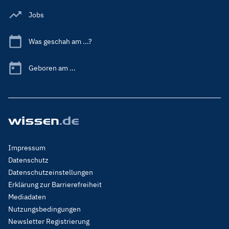
Jobs
Was geschah am ...?
Geboren am ...
Footer
Impressum
Menu
Datenschutz
Legal
Datenschutzeinstellungen
Erklärung zur Barrierefreiheit
Mediadaten
Nutzungsbedingungen
Newsletter Registrierung