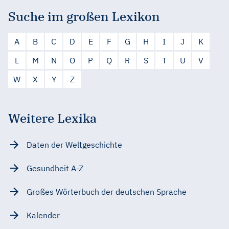
Suche im großen Lexikon
A
B
C
D
E
F
G
H
I
J
K
L
M
N
O
P
Q
R
S
T
U
V
W
X
Y
Z
Weitere Lexika
Daten der Weltgeschichte
Gesundheit A-Z
Großes Wörterbuch der deutschen Sprache
Kalender