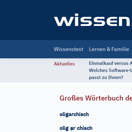
Main
Wissenstest
Lernen & Familie
navigation
Einmalkauf versus
Aktuelles
Welches Software-
passt zu Ihnen?
Großes Wörterbuch de
oligarchisch
ạ
olig
|
r
|
chisch