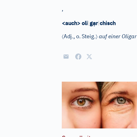
,
ạ
<auch> oli
|
g
r
|
chisch
〈
〉
Adj.
, o.
Steig.
auf einer Oligar