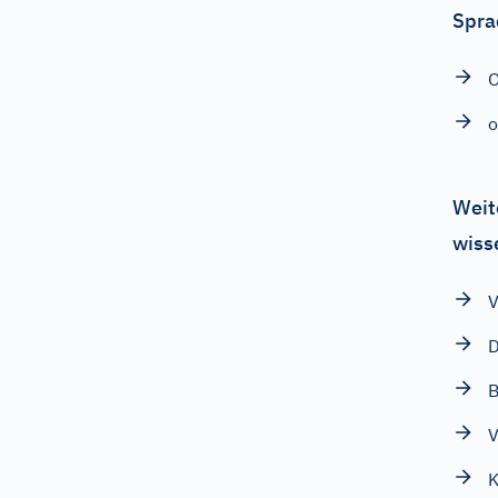
Spra
O
o
Weit
wiss
V
D
B
V
K