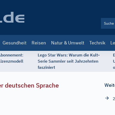
Gesundheit
Reisen
Natur & Umwelt
Technik
Le
 Abonnement:
Lego Star Wars: Warum die Kult-
E
Lizenzmodell
Serie Sammler seit Jahrzehnten
U
fasziniert
o
r deutschen Sprache
Weit
2