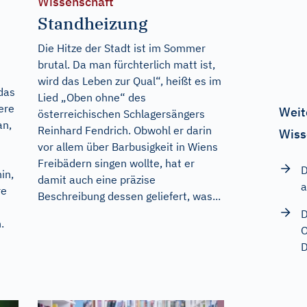
Wissenschaft
Standheizung
Die Hitze der Stadt ist im Sommer
brutal. Da man fürchterlich matt ist,
wird das Leben zur Qual“, heißt es im
 das
Lied „Oben ohne“ des
ere
Weit
österreichischen Schlagersängers
an,
Reinhard Fendrich. Obwohl er darin
Wiss
vor allem über Barbusigkeit in Wiens
Freibädern singen wollte, hat er
D
in,
damit auch eine präzise
a
re
Beschreibung dessen geliefert, was...
D
.
O