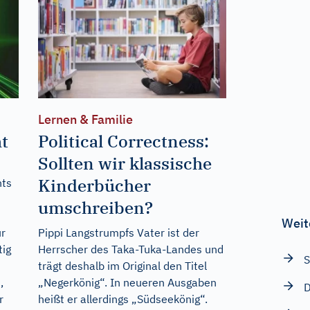
Lernen & Familie
t
Political Correctness:
Sollten wir klassische
Kinderbücher
hts
umschreiben?
Weit
ür
Pippi Langstrumpfs Vater ist der
tig
Herrscher des Taka-Tuka-Landes und
S
trägt deshalb im Original den Titel
,
„Negerkönig“. In neueren Ausgaben
D
r
heißt er allerdings „Südseekönig“.