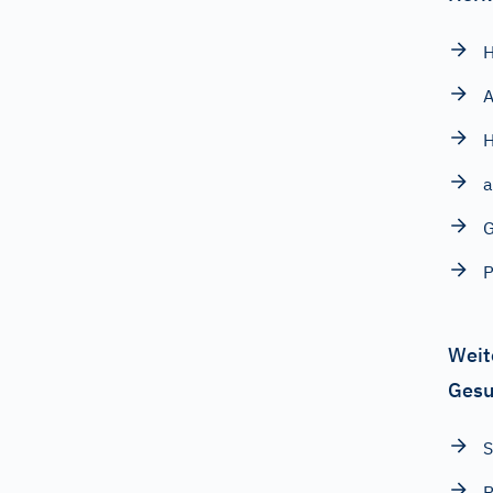
A
H
a
G
P
Weit
Gesu
S