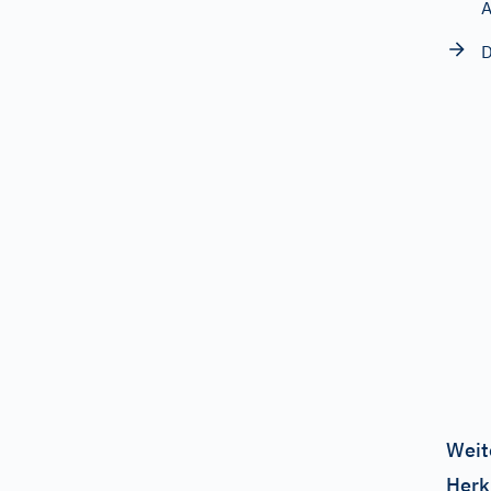
D
Weit
Herk