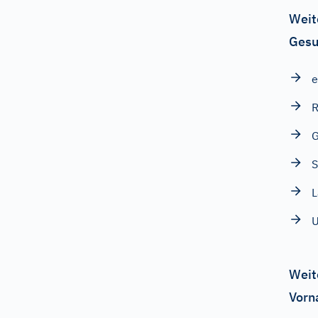
Weit
Gesu
e
R
G
S
L
U
Weit
Vorn