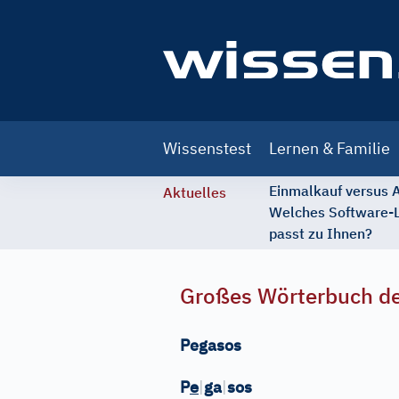
Main
Wissenstest
Lernen & Familie
navigation
Einmalkauf versus
Aktuelles
Welches Software-
passt zu Ihnen?
Großes Wörterbuch de
Pegasos
e
P
|
ga
|
sos