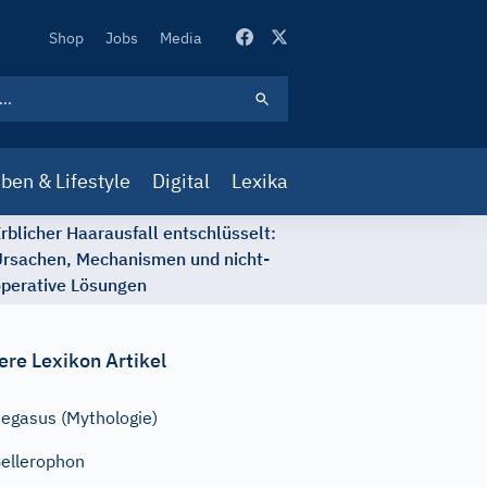
Secondary
Shop
Jobs
Media
Navigation
ben & Lifestyle
Digital
Lexika
rblicher Haarausfall entschlüsselt:
rsachen, Mechanismen und nicht-
perative Lösungen
ere Lexikon Artikel
egasus (Mythologie)
ellerophon