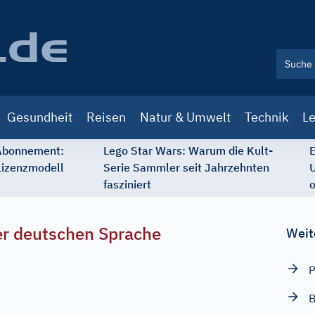
Gesundheit
Reisen
Natur & Umwelt
Technik
Le
 Abonnement:
Lego Star Wars: Warum die Kult-
E
Lizenzmodell
Serie Sammler seit Jahrzehnten
U
fasziniert
o
r deutschen Sprache
Weit
P
B