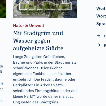
Weit
Wört
Spra
Natur & Umwelt
Mit Stadtgrün und
Wasser gegen
aufgeheizte Städte
t
Lange Zeit galten Grünflächen,
Bäume und Parks in der Stadt nur als
zu
schmückendes Beiwerk ohne
ER
eigentliche Funktion – schön, aber
entbehrlich. Die Frage: „Bäume oder
die
Parkplätze? Ein Arbeitsplätze-
nd
schaffendes Firmengebäude oder der
kleine Park?“ wurde daher meist zu
n,
Ungunsten des Stadtgrüns