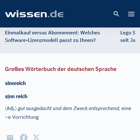
Open 
Einmalkauf versus Abonnement: Welches
Lego St
Software-Lizenzmodell passt zu Ihnen?
seit Jah
Großes Wörterbuch der deutschen Sprache
sinnreich
ị
s
nn
|
reich
〈
〉
Adj.
gut ausgedacht und dem Zweck entsprechend;
eine
~e Vorrichtung