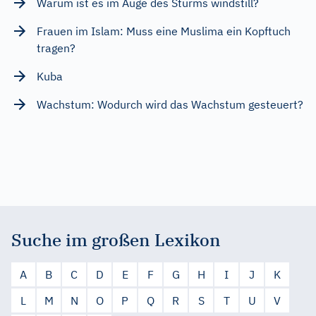
Warum ist es im Auge des Sturms windstill?
Frauen im Islam: Muss eine Muslima ein Kopftuch
tragen?
Kuba
Wachstum: Wodurch wird das Wachstum gesteuert?
Suche im großen Lexikon
A
B
C
D
E
F
G
H
I
J
K
L
M
N
O
P
Q
R
S
T
U
V